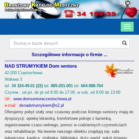
Szczegółowe informacje o firmie ...
NAD STRUMYKIEM Dom seniora
42-200 Częstochowa
Wałowa 3
tel.
34 324-49-01 (22)
tel.
885-201-001
tel.
664-988-764
Czynne : od pn. do pt od 8:00 do 17:00, w sob. od 9:00 do 13:00
Url :
www.domsenioraczestochowa.pl
e-mail :
dsnadstrumykiem@o2.pl
Oferujemy pobyt stały oraz czasowy podczas którego seniorzy mają do
dyspozycji: opiekę lekarską, komfortowe pokoje z łazienką,
organizowanie czasu wolnego, pomoc w codziennych czynnościach
oraz rehabilitacje. Na terenie naszego obiektu znajdują się: sala
telewizyjna, kaplica, stołówka, biblioteka, duży ogród, pokój dzienny,