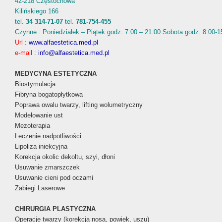
42-218 Częstochowa
Kilińskiego 166
tel.
34 314-71-07
tel.
781-754-455
Czynne : Poniedziałek – Piątek godz. 7:00 – 21:00 Sobota godz. 8:00-1
Url :
www.alfaestetica.med.pl
e-mail :
info@alfaestetica.med.pl
MEDYCYNA ESTETYCZNA
Biostymulacja
Fibryna bogatopłytkowa
Poprawa owalu twarzy, lifting wolumetryczny
Modelowanie ust
Mezoterapia
Leczenie nadpotliwości
Lipoliza iniekcyjna
Korekcja okolic dekoltu, szyi, dłoni
Usuwanie zmarszczek
Usuwanie cieni pod oczami
Zabiegi Laserowe
CHIRURGIA PLASTYCZNA
Operacje twarzy (korekcja nosa, powiek, uszu)