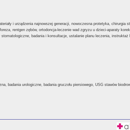
eriały i urządzenia najnowszej generacji, nowoczesna protetyka, chirurgia st
oreza, rentgen zębów, ortodoncja-leczenie wad zgryzu u dzieci-aparaty korek
tomatologiczne, badania i konsultacje, ustalanie planu leczenia, instruktaż 
zna, badania urologiczne, badania gruczołu piersiowego, USG stawów biodro