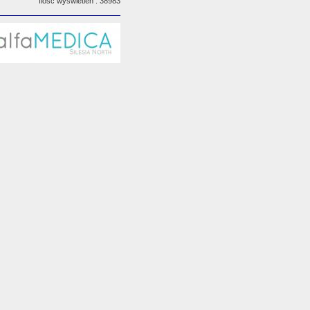
Ilość wyświetleń : 38983