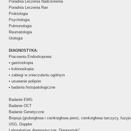
Poradnia Leczenia Nadciśnienia
Poradnia Leczenia Ran
Proktologia
Psychologia
Pulmonologia
Reumatologia
Urologia
DIAGNOSTYKA:
Pracownia Endoskopowa:
• gastroskopia
• kolonoskopia
• zabiegi w znieczuleniu ogólnym
• usuwanie polipów
• badania histopatologiczne
Badanie EMG
Badanie OCT
Badanie Genetyczne
Biopsja (gruboigłowa i cienkoigłowa piersi, cienkoigłowa tarczycy, fuz
USG, Doppler
Laboratorium diagnostyczne „Diagnostyki”