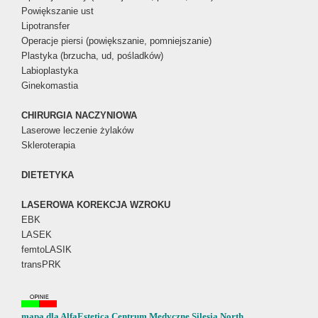
Powiększanie ust
Lipotransfer
Operacje piersi (powiększanie, pomniejszanie)
Plastyka (brzucha, ud, pośladków)
Labioplastyka
Ginekomastia
CHIRURGIA NACZYNIOWA
Laserowe leczenie żylaków
Skleroterapia
DIETETYKA
LASEROWA KOREKCJA WZROKU
EBK
LASEK
femtoLASIK
transPRK
mapa dla AlfaEstetica Centrum Medyczne Silesia North