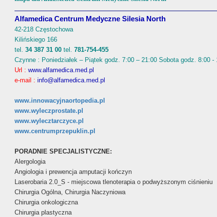
Alfamedica Centrum Medyczne Silesia North
42-218 Częstochowa
Kilińskiego 166
tel.
34 387 31 00
tel.
781-754-455
Czynne : Poniedziałek – Piątek godz. 7:00 – 21:00 Sobota godz. 8:00 -
Url :
www.alfamedica.med.pl
e-mail :
info@alfamedica.med.pl
www.innowacyjnaortopedia.pl
www.wyleczprostate.pl
www.wylecztarczyce.pl
www.centrumprzepuklin.pl
PORADNIE SPECJALISTYCZNE:
Alergologia
Angiologia i prewencja amputacji kończyn
Laserobaria 2.0_S - miejscowa tlenoterapia o podwyższonym ciśnieniu
Chirurgia Ogólna, Chirurgia Naczyniowa
Chirurgia onkologiczna
Chirurgia plastyczna