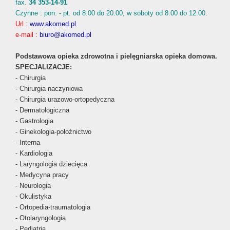
fax.
34 353-14-91
Czynne : pon. - pt. od 8.00 do 20.00, w soboty od 8.00 do 12.00.
Url :
www.akomed.pl
e-mail :
biuro@akomed.pl
Podstawowa opieka zdrowotna i pielęgniarska opieka domowa.
SPECJALIZACJE:
- Chirurgia
- Chirurgia naczyniowa
- Chirurgia urazowo-ortopedyczna
- Dermatologiczna
- Gastrologia
- Ginekologia-położnictwo
- Interna
- Kardiologia
- Laryngologia dziecięca
- Medycyna pracy
- Neurologia
- Okulistyka
- Ortopedia-traumatologia
- Otolaryngologia
- Pediatria