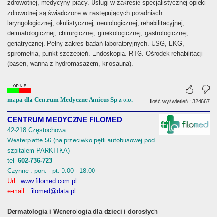
zdrowotnej, medycyny pracy. Usługi w zakresie specjalistycznej opieki
zdrowotnej są świadczone w następujących poradniach:
laryngologicznej, okulistycznej, neurologicznej, rehabilitacyjnej,
dermatologicznej, chirurgicznej, ginekologicznej, gastrologicznej,
geriatrycznej. Pełny zakres badań laboratoryjnych. USG, EKG,
spirometria, punkt szczepień. Endoskopia. RTG. Ośrodek rehabilitacji
(basen, wanna z hydromasażem, kriosauna).
mapa dla Centrum Medyczne Amicus Sp z o.o.
Ilość wyświetleń : 324667
CENTRUM MEDYCZNE FILOMED
42-218 Częstochowa
Westerplatte 56 (na przeciwko pętli autobusowej pod
szpitalem PARKITKA)
tel.
602-736-723
Czynne : pon. - pt. 9.00 - 18.00
Url :
www.filomed.com.pl
e-mail :
filomed@data.pl
Dermatologia i Wenerologia dla dzieci i dorosłych