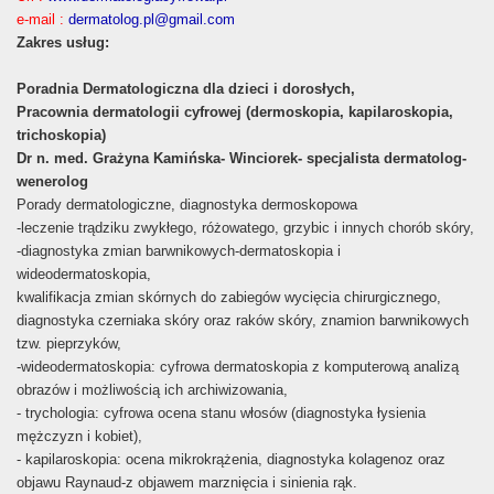
e-mail :
dermatolog.pl@gmail.com
Zakres usług:
Poradnia Dermatologiczna dla dzieci i dorosłych,
Pracownia dermatologii cyfrowej (dermoskopia, kapilaroskopia,
trichoskopia)
Dr n. med. Grażyna Kamińska- Winciorek- specjalista dermatolog-
wenerolog
Porady dermatologiczne, diagnostyka dermoskopowa
-leczenie trądziku zwykłego, różowatego, grzybic i innych chorób skóry,
-diagnostyka zmian barwnikowych-dermatoskopia i
wideodermatoskopia,
kwalifikacja zmian skórnych do zabiegów wycięcia chirurgicznego,
diagnostyka czerniaka skóry oraz raków skóry, znamion barwnikowych
tzw. pieprzyków,
-wideodermatoskopia: cyfrowa dermatoskopia z komputerową analizą
obrazów i możliwością ich archiwizowania,
- trychologia: cyfrowa ocena stanu włosów (diagnostyka łysienia
mężczyzn i kobiet),
- kapilaroskopia: ocena mikrokrążenia, diagnostyka kolagenoz oraz
objawu Raynaud-z objawem marznięcia i sinienia rąk.