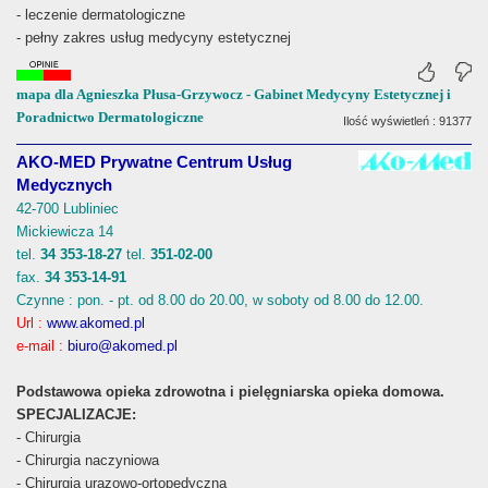
- leczenie dermatologiczne
- pełny zakres usług medycyny estetycznej
mapa dla Agnieszka Płusa-Grzywocz - Gabinet Medycyny Estetycznej i
Poradnictwo Dermatologiczne
Ilość wyświetleń : 91377
AKO-MED Prywatne Centrum Usług
Medycznych
42-700 Lubliniec
Mickiewicza 14
tel.
34 353-18-27
tel.
351-02-00
fax.
34 353-14-91
Czynne : pon. - pt. od 8.00 do 20.00, w soboty od 8.00 do 12.00.
Url :
www.akomed.pl
e-mail :
biuro@akomed.pl
Podstawowa opieka zdrowotna i pielęgniarska opieka domowa.
SPECJALIZACJE:
- Chirurgia
- Chirurgia naczyniowa
- Chirurgia urazowo-ortopedyczna