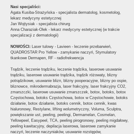
Nasi specjaliści:
Agata Kusiba-Strażyńska - specjalista dermatolog, kosmetolog,
lekarz medycyny estetycznej
Jan Wojtysiak - specjalista chirurg
Anna Charaziak-Olek - lekarz medycyny estetycznej (w trakcie
specjalizacji z dermatologii)
NOWOŚCI:
Laser tulowy - Lavieen - leczenie przebarwień,
QUADROSTAR Pro Yellow - zamykanie naczyń, Stymulatory
tkankowe Dermapen, RF - radiofrekwencja
Trądzik, leczenie trądziku, leczenie trądzika, laserowe usuwanie
trądziku, laserowe usuwanie trądzika, trądzik różowaty, blizny
potrądzikowe, usuwanie blizn, blizny pooperacyjne, blizny po ospie,
bliznowce, mikrodermabrazja, laser frakcyjny, laser frakcyjny CO2,
zmarszczki, laserowe usuwanie zmarszczek, botox, botoks, botox
Częstochowa, botoks Częstochowa, botox w Częstochowie, botoks
działanie, botox działanie, botoks cennik, botox cennik, kwas
hialuronowy, Restylane, lifting wolumetryczny, Voluma, Sculptra,
powiększanie ust, peeling, peelingi, Dermamelan, Cosmelan,
Yellowpeel, Easypeel, TCA, peeling pirogronowy, peeling migdałowy,
peeling kawitacyjny, depilacja laserowa, laserowe zamykanie
naczyń, leczenie naczyniaków, usuwanie rozstępów,