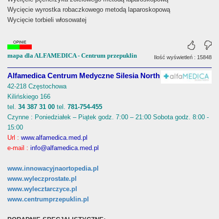
Wycięcie wyrostka robaczkowego metodą laparoskopową
Wycięcie torbieli włosowatej
mapa dla ALFAMEDICA - Centrum przepuklin
Ilość wyświetleń : 15848
Alfamedica Centrum Medyczne Silesia North
42-218 Częstochowa
Kilińskiego 166
tel.
34 387 31 00
tel.
781-754-455
Czynne : Poniedziałek – Piątek godz. 7:00 – 21:00 Sobota godz. 8:00 -
15:00
Url :
www.alfamedica.med.pl
e-mail :
info@alfamedica.med.pl
www.innowacyjnaortopedia.pl
www.wyleczprostate.pl
www.wylecztarczyce.pl
www.centrumprzepuklin.pl