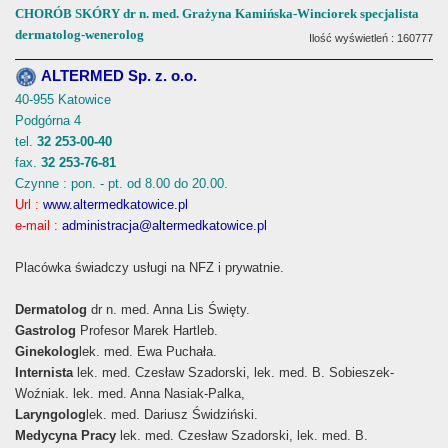
CHORÓB SKÓRY dr n. med. Grażyna Kamińska-Winciorek specjalista
dermatolog-wenerolog
Ilość wyświetleń : 160777
ALTERMED Sp. z. o.o.
40-955 Katowice
Podgórna 4
tel.
32 253-00-40
fax.
32 253-76-81
Czynne : pon. - pt. od 8.00 do 20.00.
Url :
www.altermedkatowice.pl
e-mail :
administracja@altermedkatowice.pl
Placówka świadczy usługi na NFZ i prywatnie.
Dermatolog
dr n. med. Anna Lis Święty.
Gastrolog
Profesor Marek Hartleb.
Ginekolog
lek. med. Ewa Puchała.
Internista
lek. med. Czesław Szadorski, lek. med. B. Sobieszek-
Woźniak. lek. med. Anna Nasiak-Palka,
Laryngolog
lek. med. Dariusz Świdziński.
Medycyna Pracy
lek. med. Czesław Szadorski, lek. med. B.