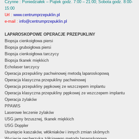
Czynne : Poniedziałek – Piątek godz. 7:00 – 21:00; Sobota godz. 8:00-
15:00
Url :
www.centrumprzepuklin.pl
e-mail :
info@centrumprzepuklin.pl
LAPAROSKOPOWE OPERACJE PRZEPUKLINY
Biopsja cienkoigłowa piersi
Biopsja gruboigłowa piersi
Biopsja cienkoigłowa tarczycy
Biopsja tkanek miękkich
Echolaser tarczycy
Operacja przepukliny pachwinowej metodą laparoskopową
Operacja klasyczna przepukliny pachwinowej
Operacja przepukliny pępkowej ze wszczepem implantu
Operacja klasyczna przepukliny pępkowej ze wszczepem implantu
Operacja żylaków
PPAWIS
Laserowe leczenie żylaków
USG jamy brzusznej, tkanek miękkich
USG Doppler
Usunięcie kaszaków, włókniaków i innych zmian skórnych
Wycięcie pęcherzyka żółciowego metodą laparoskopową