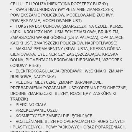
CELLULIT LIPOLIZA INIEKCYJNA ROZSTĘPY BLIZNY)
KWAS HIALURONOWY (WYPEŁNIANIE ZMARSZCZEK,
POWIĘKSZANIE POLICZKÓW, MODELOWANIE ŻUCHWY,
POWIĘKSZANIE, MODELOWANIE UST)
TOKSYNA BOTULINOWA (ZMARSZCZKI NA CZOLE, KURZE
ŁAPKI, KRÓLICZY NOS, UŚMIECH DZIĄSŁOWY, BRUKSIZM,
ZMARSZCZKI WARGI GÓRNEJ (USTA PALACZA), OPADAJĄCE
KĄCIKI UST, ZMARSZCZKI POLICZKÓW, NADPOTLIWOŚĆ)
MAKIJAŻ PERMANENTNY (BRWI, USTA, KRESKA GÓRNA
CIENIOWANA, EYELINER CZY ZAGĘSZCZAJĄCA, KRESKA
DOLNA, PIGMENTACJA BRODAWKI PIERSIOWEJ, WZGÓREK
ŁONOWY, PIEGI)
ELEKTROKOAGULACJA (BRODAWKI, WŁÓKNIAKI, ZMIANY
RUBINOWE, NACZYNKA)
PEELINGI MEDYCZNE (ZMIANY BARWNIKOWE,
PRZEBARWIENIA POZAPALNE, USZKODZENIA POSŁONECZNE,
DROBNE ZMARSZCZKI, BLIZNY, ROZSTĘPY, ZASKÓRNIKI,
TRĄDZIK)
PIERCING CIAŁA
PRZEKŁUWANIE USZU
KOSMETYCZNE ZABIEGI PIELĘGNUJĄCE
ROZLUŹNIANIE BLIZN PO OPERACJACH CHIRURGICZNYCH
I PLASTYCZNYCH, POWYPADKOWYCH ORAZ POPARZENIACH.