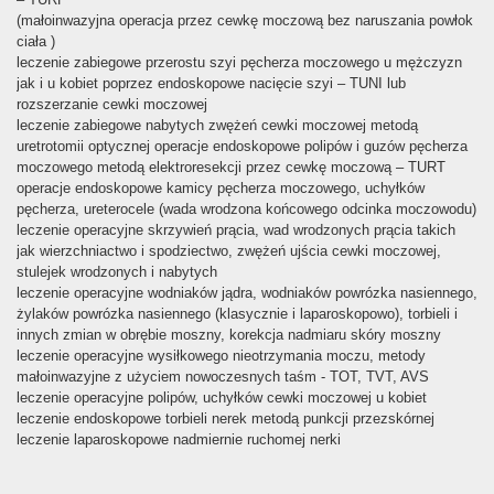
(małoinwazyjna operacja przez cewkę moczową bez naruszania powłok
ciała )
leczenie zabiegowe przerostu szyi pęcherza moczowego u mężczyzn
jak i u kobiet poprzez endoskopowe nacięcie szyi – TUNI lub
rozszerzanie cewki moczowej
leczenie zabiegowe nabytych zwężeń cewki moczowej metodą
uretrotomii optycznej operacje endoskopowe polipów i guzów pęcherza
moczowego metodą elektroresekcji przez cewkę moczową – TURT
operacje endoskopowe kamicy pęcherza moczowego, uchyłków
pęcherza, ureterocele (wada wrodzona końcowego odcinka moczowodu)
leczenie operacyjne skrzywień prącia, wad wrodzonych prącia takich
jak wierzchniactwo i spodziectwo, zwężeń ujścia cewki moczowej,
stulejek wrodzonych i nabytych
leczenie operacyjne wodniaków jądra, wodniaków powrózka nasiennego,
żylaków powrózka nasiennego (klasycznie i laparoskopowo), torbieli i
innych zmian w obrębie moszny, korekcja nadmiaru skóry moszny
leczenie operacyjne wysiłkowego nieotrzymania moczu, metody
małoinwazyjne z użyciem nowoczesnych taśm - TOT, TVT, AVS
leczenie operacyjne polipów, uchyłków cewki moczowej u kobiet
leczenie endoskopowe torbieli nerek metodą punkcji przezskórnej
leczenie laparoskopowe nadmiernie ruchomej nerki