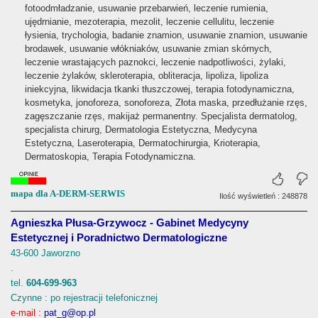
fotoodmładzanie, usuwanie przebarwień, leczenie rumienia,
ujędrnianie, mezoterapia, mezolit, leczenie cellulitu, leczenie
łysienia, trychologia, badanie znamion, usuwanie znamion, usuwanie
brodawek, usuwanie włókniaków, usuwanie zmian skórnych,
leczenie wrastających paznokci, leczenie nadpotliwości, żylaki,
leczenie żylaków, skleroterapia, obliteracja, lipoliza, lipoliza
iniekcyjna, likwidacja tkanki tłuszczowej, terapia fotodynamiczna,
kosmetyka, jonoforeza, sonoforeza, Złota maska, przedłużanie rzęs,
zagęszczanie rzęs, makijaż permanentny. Specjalista dermatolog,
specjalista chirurg, Dermatologia Estetyczna, Medycyna
Estetyczna, Laseroterapia, Dermatochirurgia, Krioterapia,
Dermatoskopia, Terapia Fotodynamiczna.
mapa dla A-DERM-SERWIS
Ilość wyświetleń : 248878
Agnieszka Płusa-Grzywocz - Gabinet Medycyny
Estetycznej i Poradnictwo Dermatologiczne
43-600 Jaworzno
.
tel.
604-699-963
Czynne : po rejestracji telefonicznej
e-mail :
pat_g@op.pl