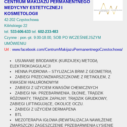
CENTRUM MAKIJAŻU PERMANENTNEGO
MEDYCYNY ESTETYCZNEJ I
KOSMETOLOGII
42-202 Częstochowa
Kilińskiego 22
tel.
533-606-633
tel.
602-233-483
Czynne : pon.-pt. 9.00-18.00, SOB PO WCZEŚNIEJSZYM
UMÓWIENIU
Url :
www.facebook.com/CentrumMakijazuPermanentnegoCzestochowa/
USUWANIE BRODAWEK (KURZAJEK) METODĄ
ELEKTROKOAGULACJI
HENNA PUDROWA – STYLIZACJA BRWI Z GEOMETRIĄ
ZABIEGI PRZECIWZMARSZCZKOWE Z RETINOLEM, Z
KWASEM HIALURONOWYM
ZABIEGI Z UŻYCIEM KWASÓW CHEMICZNYCH
ZABIEGI NA: PRZEBARWIENIA, DŁONIE, TRĄDZIK
RÓŻOWATY, TRĄDZIK ZAPALNY, TRĄDZIK GRUDKOWY,
ZABIEGI LIFTINGUJĄCE, OKOLICE OCZU.
ZABIEGI Z UŻYCIEM DERMAPENA
BTL
MEZOTERAPIA IGŁOWA (REWITALIZACJA NAWILŻENIE
ZMARSZCZKI ZAGĘSZCZENIE PRZEBARWIENIA ŁYSIENIE