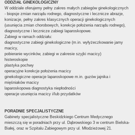
ODDZIAŁ GINEKOLOGICZNY
W oddziale oferujemy pełny zakres małych zabiegów ginekologicznych
- biopsje zmian narządu rodnego, diagnostyczne i lecznicze abrazje,
konizacje, pełny zakres klasycznych operacji ginekologicznych
(usunięcia zmian chorobowych, korekcje położenia narządu rodnego),
diagnostyczne i lecznicze zabiegi laparoskopowe.
Zabiegi w ramach oddziału:
diagnostyczne zabiegi ginekologiczne (m.in. wyłyżeczkowanie jamy
macicy,
pobieranie wycinków, zabiegi w zakresie szyjki macicy)
histeroskopie
plastyka pochwy
operacyjne korekcje położenia macicy
ginekologiczne operacje laparoskopowe m.in. guzów jajnika i
mięśniaków macicy
laparoskopowa diagnostyka niepłodności
operacje usunięcia macicy i/lub przydatków
PORADNIE SPECJALISTYCZNE
Gabinety specjalistyczne Beskidzkiego Centrum Medycznego
mieszczą się w poradniach przy ul. Dąbrowskiego 3 w centrum Bielska-
Białej, oraz w Szpitalu Zabiegowym przy ul. Młodzieżowej 21.