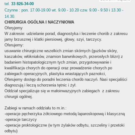
tel.
33 826-34-00
Czynne : pon. 17.00-19.00 wt. 9.00 - 10.20 czw. 9.00 - 9.50 i 13.30 -
14.30.
CHIRURGIA OGÓLNA I NACZYNIOWA
Oferyjemy
W zakresie: udzielanie porad, diagnostyka i leczenie chorób z zakresu
jamy brzusznej i klatki piersiowej, głowy, szyi, tarczycy.
Oferujemy:
usuwanie chirurgiczne wszelkich zmian skórnych (guzków skóry,
kaszaków, włókniaków, znamion barwnikowych, przerosłych blizn) z
badaniem histopatologicznym tych zmian, przygotowywanie i
kwalifikacja chorych do operacji oraz prowadzenie chorych po
zabiegach operacyjnych, plastyka wrastających paznokci,
Oferujemy dostęp do poradni leczenia chorób naczyń. Nasi specjaliści
diagnozują i leczą schorzenia tętnic i żył.
Oddział specjalizuje się w małoinwazyjnych zabiegach z zakresu
chirurgii ogólnej.
Zabiegi w ramach oddziału to m.in.:
-operacje pęcherzyka żółciowego metodą laparoskopową i klasyczną
-operacje tarczycy
-operacje proktologiczne (w tym żylaków odbytu, szczeliny i przetoki
odbytu)