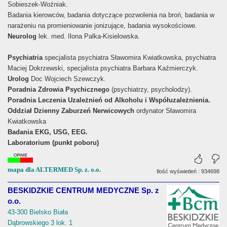
Sobieszek-Woźniak.
Badania kierowców, badania dotyczące pozwolenia na broń, badania w
narażeniu na promieniowanie jonizujące, badania wysokościowe.
Neurolog
lek. med. Ilona Palka-Kisielowska.
Psychiatria
specjalista psychiatra Sławomira Kwiatkowska, psychiatra
Maciej Dokrzewski, specjalista psychiatra Barbara Kaźmierczyk.
Urolog
Doc Wojciech Szewczyk.
Poradnia Zdrowia Psychicznego
(psychiatrzy, psycholodzy).
Poradnia Leczenia Uzależnień od Alkoholu i Współuzależnienia.
Oddział Dzienny Zaburzeń Nerwicowych
ordynator Sławomira
Kwiatkowska
Badania EKG, USG, EEG.
Laboratorium (punkt poboru)
mapa dla ALTERMED Sp. z. o.o.
Ilość wyświetleń : 934698
BESKIDZKIE CENTRUM MEDYCZNE Sp. z
o.o.
43-300 Bielsko Biała
Dąbrowskiego 3 lok. 1