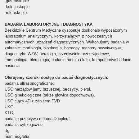
-gastroskopie
-kolonoskopie
-rektoskopie.
BADANIA LABORATORYJNE I DIAGNOSTYKA
Beskidzkie Centrum Medyczne dysponuje doskonale wyposażonym
laboratorium analitycznym, korzystającym z nowoczesnych
automatycznych urządzeń diagnostycznych. Wykonujemy badania w
zakresie: morfologia, biochemia, hormony, markery nowotworowe,
diagnostyka WZW, serologia, przeciwciała przeciwjądrowe,
immunologia, alergologia, badanie moczu i kału, komputerowe badanie
nasienia.
Oferujemy szeroki dostęp do badań diagnostycznych:
badania ultrasonograficzne:
USG narządów jamy brzusznej, tarczycy, piersi,
USG ginekologiczne (także głowicą dopochwową),
USG ciąży 4D z zapisem DVD
UKG,
KTG,
badanie przepływu metodą Dopplera,
badania cytologiczne,
rtg,
mammografia