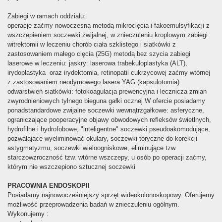
Zabiegi w ramach oddziału:
operacje zaćmy nowoczesną metodą mikrocięcia i fakoemulsyfikacji z
wszczepieniem soczewki zwijalnej, w znieczuleniu kroplowym zabiegi
witrektomii w leczeniu chorób ciała szklistego i siatkówki z
zastosowaniem małego cięcia (25G) metodą bez szycia zabiegi
laserowe w leczeniu: jaskry: laserowa trabekuloplastyka (ALT),
irydoplastyka oraz irydektomia, retinopatii cukrzycowej zaćmy wtórnej
z zastosowaniem neodymowego lasera YAG (kapsulotomia)
odwarstwień siatkówki: fotokoagulacja prewencyjna i lecznicza zmian
zwyrodnieniowych tylnego bieguna gałki ocznej W ofercie posiadamy
ponadstandardowe zwijalne soczewki wewnątrzgałkowe: asferyczne,
ograniczające pooperacyjne objawy obwodowych refleksów świetlnych,
hydrofilne i hydrofobowe, "inteligentne" soczewki pseudoakomodujące,
pozwalające wyeliminować okulary, soczewki toryczne do korekcji
astygmatyzmu, soczewki wieloogniskowe, eliminujące tzw.
starczowzroczność tzw. wtórne wszczepy, u osób po operacji zaćmy,
którym nie wszczepiono sztucznej soczewki
PRACOWNIA ENDOSKOPII
Posiadamy najnowocześniejszy sprzęt wideokolonoskopowy. Oferujemy
możliwość przeprowadzenia badań w znieczuleniu ogólnym.
Wykonujemy :