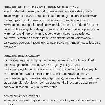
ODDZIAŁ ORTOPEDYCZNY I TRAUMATOLOGICZNY
W oddziale wykonujemy artoskopowe/endoskopowe zabiegi stawu
kolanowego, usuwanie zespoleń kości, operacje paluchów koślawych
(hallux), palców młotkowatych, szponiastych, ostróg piętowych,
zwyrodnień, neuropatii, ganglionów, przykurczów, uszkodzeń ścięgien i
nerwów obwodowych. Zabiegi w ramach oddziału: operacje plastyczne
w zakresie ręki i stopy m.in. zespołu cieśni garstka, ganglionów,
haluxów usuwanie zespoleń kości artroskopie stanu kolanowego i
barkowego operacje kręgosłupa z wszczepieniem implantów w leczeniu
dyskopatii
ODDZIAŁ UROLOGICZNY
Zajmujemy się diagnostyką i leczeniem operacyjnym chorób układu
moczowego kobiet i mężczyzn. Stosujemy pełny zakres
małoinwazyjnych metod operacyjnych w schorzeniach urologicznych
m.in. endoskopowe leczenie chorób cewki moczowej, pęcherza
moczowego i gruczołu krokowego (prostaty), leczenie torbieli nerkowych
przez punkcję, oferujemy również diagnostykę i leczenie zaburzeń w
oddawaniu moczu - w tym nietrzymania.
Zabiegi w ramach oddziału:
leczenie zabiegowe łagodnego przerostu prostaty metodą endoskopową
– TURP