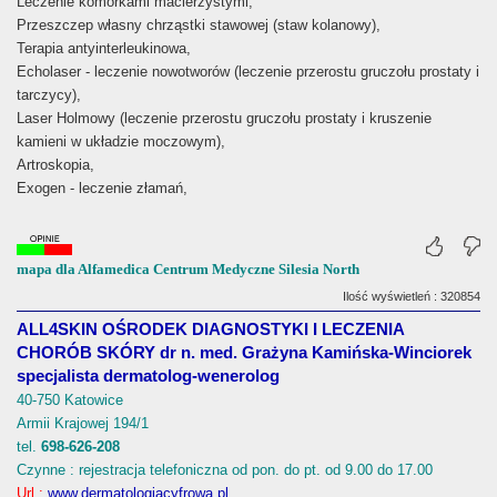
Leczenie komórkami macierzystymi,
Przeszczep własny chrząstki stawowej (staw kolanowy),
Terapia antyinterleukinowa,
Echolaser - leczenie nowotworów (leczenie przerostu gruczołu prostaty i
tarczycy),
Laser Holmowy (leczenie przerostu gruczołu prostaty i kruszenie
kamieni w układzie moczowym),
Artroskopia,
Exogen - leczenie złamań,
mapa dla Alfamedica Centrum Medyczne Silesia North
Ilość wyświetleń : 320854
ALL4SKIN OŚRODEK DIAGNOSTYKI I LECZENIA
CHORÓB SKÓRY dr n. med. Grażyna Kamińska-Winciorek
specjalista dermatolog-wenerolog
40-750 Katowice
Armii Krajowej 194/1
tel.
698-626-208
Czynne : rejestracja telefoniczna od pon. do pt. od 9.00 do 17.00
Url :
www.dermatologiacyfrowa.pl