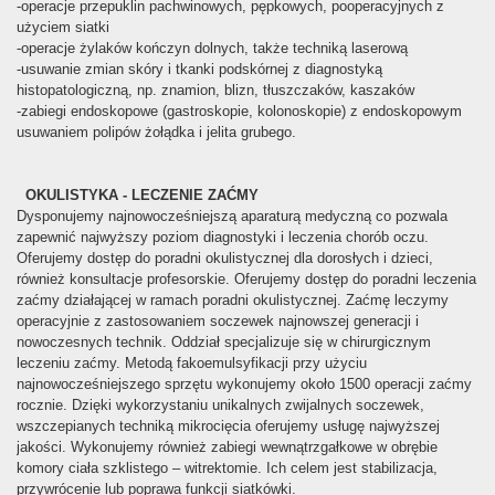
-operacje przepuklin pachwinowych, pępkowych, pooperacyjnych z
użyciem siatki
-operacje żylaków kończyn dolnych, także techniką laserową
-usuwanie zmian skóry i tkanki podskórnej z diagnostyką
histopatologiczną, np. znamion, blizn, tłuszczaków, kaszaków
-zabiegi endoskopowe (gastroskopie, kolonoskopie) z endoskopowym
usuwaniem polipów żołądka i jelita grubego.
OKULISTYKA - LECZENIE ZAĆMY
Dysponujemy najnowocześniejszą aparaturą medyczną co pozwala
zapewnić najwyższy poziom diagnostyki i leczenia chorób oczu.
Oferujemy dostęp do poradni okulistycznej dla dorosłych i dzieci,
również konsultacje profesorskie. Oferujemy dostęp do poradni leczenia
zaćmy działającej w ramach poradni okulistycznej. Zaćmę leczymy
operacyjnie z zastosowaniem soczewek najnowszej generacji i
nowoczesnych technik. Oddział specjalizuje się w chirurgicznym
leczeniu zaćmy. Metodą fakoemulsyfikacji przy użyciu
najnowocześniejszego sprzętu wykonujemy około 1500 operacji zaćmy
rocznie. Dzięki wykorzystaniu unikalnych zwijalnych soczewek,
wszczepianych techniką mikrocięcia oferujemy usługę najwyższej
jakości. Wykonujemy również zabiegi wewnątrzgałkowe w obrębie
komory ciała szklistego – witrektomie. Ich celem jest stabilizacja,
przywrócenie lub poprawa funkcji siatkówki.