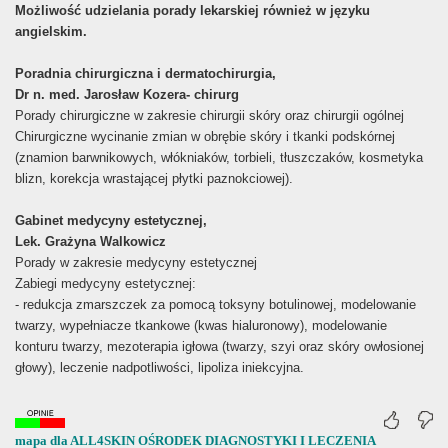
Możliwość udzielania porady lekarskiej również w języku
angielskim.
Poradnia chirurgiczna i dermatochirurgia,
Dr n. med. Jarosław Kozera- chirurg
Porady chirurgiczne w zakresie chirurgii skóry oraz chirurgii ogólnej
Chirurgiczne wycinanie zmian w obrębie skóry i tkanki podskórnej
(znamion barwnikowych, włókniaków, torbieli, tłuszczaków, kosmetyka
blizn, korekcja wrastającej płytki paznokciowej).
Gabinet medycyny estetycznej,
Lek. Grażyna Walkowicz
Porady w zakresie medycyny estetycznej
Zabiegi medycyny estetycznej:
- redukcja zmarszczek za pomocą toksyny botulinowej, modelowanie
twarzy, wypełniacze tkankowe (kwas hialuronowy), modelowanie
konturu twarzy, mezoterapia igłowa (twarzy, szyi oraz skóry owłosionej
głowy), leczenie nadpotliwości, lipoliza iniekcyjna.
mapa dla ALL4SKIN OŚRODEK DIAGNOSTYKI I LECZENIA