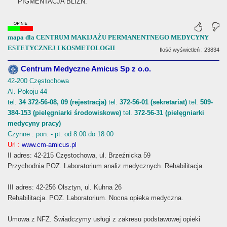
PIGMENTACJA BLIZN.
mapa dla CENTRUM MAKIJAŻU PERMANENTNEGO MEDYCYNY
ESTETYCZNEJ I KOSMETOLOGII
Ilość wyświetleń : 23834
Centrum Medyczne Amicus Sp z o.o.
42-200 Częstochowa
Al. Pokoju 44
tel.
34 372-56-08, 09 (rejestracja)
tel.
372-56-01 (sekretariat)
tel.
509-
384-153 (pielęgniarki środowiskowe)
tel.
372-56-31 (pielęgniarki
medycyny pracy)
Czynne : pon. - pt. od 8.00 do 18.00
Url :
www.cm-amicus.pl
II adres: 42-215 Częstochowa, ul. Brzeźnicka 59
Przychodnia POZ. Laboratorium analiz medycznych. Rehabilitacja.
III adres: 42-256 Olsztyn, ul. Kuhna 26
Rehabilitacja. POZ. Laboratorium. Nocna opieka medyczna.
Umowa z NFZ. Świadczymy usługi z zakresu podstawowej opieki