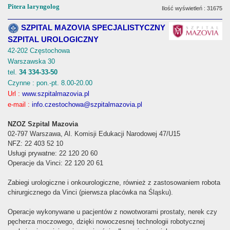
Pitera laryngolog
Ilość wyświetleń : 31675
SZPITAL MAZOVIA SPECJALISTYCZNY
SZPITAL UROLOGICZNY
42-202 Częstochowa
Warszawska 30
tel.
34 334-33-50
Czynne : pon.-pt. 8.00-20.00
Url :
www.szpitalmazovia.pl
e-mail :
info.czestochowa@szpitalmazovia.pl
NZOZ Szpital Mazovia
02-797 Warszawa, Al. Komisji Edukacji Narodowej 47/U15
NFZ: 22 403 52 10
Usługi prywatne: 22 120 20 60
Operacje da Vinci: 22 120 20 61
Zabiegi urologiczne i onkourologiczne, również z zastosowaniem robota
chirurgicznego da Vinci (pierwsza placówka na Śląsku).
Operacje wykonywane u pacjentów z nowotworami prostaty, nerek czy
pęcherza moczowego, dzięki nowoczesnej technologii robotycznej