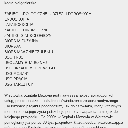
kadra pielęgniarska.
ZABIEGI UROLOGICZNE U DZIECI I DOROSŁYCH
ENDOSKOPIA
LAPAROSKOPIA
ZABIEGI CHIRURGICZNE
ZABIEGI GINEKOLOGICZNE
BIOPSJA FUZYJNA
BIOPSJA
BIOPSJA W ZNIECZULENIU
USG TRUS
USG JAMY BRZUSZNEJ
USG UKŁADU MOCZOWEGO
USG MOSZNY
USG PRĄCIA
USG TARCZYCY
Wizytówką Szpitala Mazovia jest najwyższa jakość świadczonych
usług, profesjonalizm i unikalne doświadczenie zespołu medycznego.
„Do każdego pacjenta podchodzimy jak do człowieka, który w trudnym
momencie swojego życia potrzebuje pomocy i wsparcia, a nie jak do
kolejnego przypadku. Od 2009r. w Szpitalu Mazovia w Warszawie
pomogliśmy już ponad 30 tys. pacjentów. Każda osoba, przekraczająca
próg naszego Szpitala, traktowana jest w sposób indywidualny.