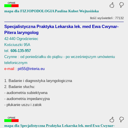
mapa dla FIZJOPODOLOGIA Paulina Kubot Wojtasińska
Ilość wyświetleń : 77132
Specjalistyczna Praktyka Lekarska lek. med Ewa Cwynar-
Pitera laryngolog
42-440 Ogrodzieniec
Kościuszki 95A
tel.
606-135-957
Czynne : od poniedziałku do piątku - po wcześniejszym umówieniu
telefonicznym
e-mail :
pit55@interia.eu
1. Badanie i diagnostyka laryngologiczna
2. Badanie słuchu:
- audiometria subiektywna
- audiometria impedancyjna
- płukanie uszu i zatok
mapa dla Specjalistyczna Praktyka Lekarska lek. med Ewa Cwynar-