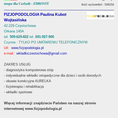
mapa dla Czeladź - ZDROVIT
Ilość wyświetleń : 598256
FIZJOPODOLOGIA Paulina Kubot
Wojtasińska
42-229 Częstochowa
Orkana 145A
tel.
509-629-822
tel.
691-927-900
Czynne : TYLKO PO UMÓWIENIU TELEFONICZNYM
Url :
www.fizjopodologia.pl
e-mail :
wkladkiczestochowa@gmail.com
ZAKRES USŁUG
- diagnostyka komputerowa stóp
- indywidualne wkładki ortopedyczne dla dzieci i osób dorosłych
- obuwie korekcyjne AURELKA
- fizjoterapia i rehabilitacja
- wkładki sportowe
Więcej informacji znajdziecie Państwo na naszej stronie
internetowej www.fizjopodologia.pl