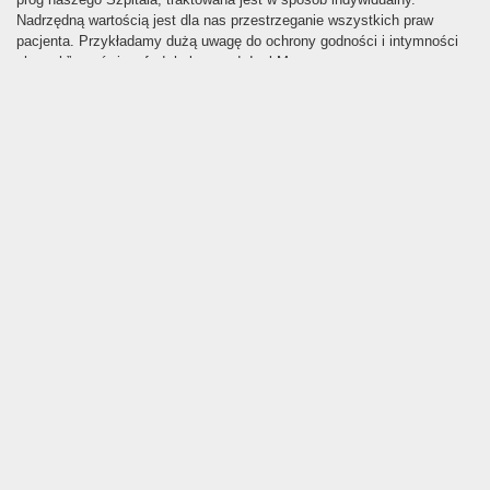
Nadrzędną wartością jest dla nas przestrzeganie wszystkich praw
pacjenta. Przykładamy dużą uwagę do ochrony godności i intymności
chorych” – mówi prof. dr hab.n.med. Igal Mor.
Szpital Mazovia jest ważnym punktem na urologicznej mapie placówek
medycznych w Polsce. Współpracuje ze Stowarzyszeniami oraz
Fundacjami pacjentów, bierze udział w akcjach oraz kampaniach
społecznych oraz profilaktycznych. Specjaliści Szpitala Mazovia są
ekspertami mediów ogólnopolskich i regionalnych, biorą udział w
programach telewizyjnych, radiowych, występują w prasie oraz w
mediach elektronicznych (m.in. TVP2, TVP3, Polsat, Onet, RMF, Radio
ZET, Gazeta Wyborcza, Fakt, Rynek Zdrowia, Medexpress, TV
Trwam).
czytaj więcej ...
mapa dla SZPITAL MAZOVIA SPECJALISTYCZNY SZPITAL