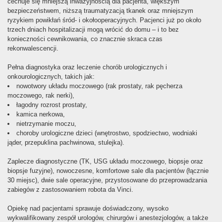
cechuje się mniejszą inwazyjnością dla pacjenta, większym
bezpieczeństwem, niższą traumatyzacją tkanek oraz mniejszym
ryzykiem powikłań śród- i okołooperacyjnych. Pacjenci już po około
trzech dniach hospitalizacji mogą wrócić do domu – i to bez
konieczności cewnikowania, co znacznie skraca czas
rekonwalescencji.
Pełna diagnostyka oraz leczenie chorób urologicznych i
onkourologicznych, takich jak:
nowotwory układu moczowego (rak prostaty, rak pęcherza
moczowego, rak nerki),
łagodny rozrost prostaty,
kamica nerkowa,
nietrzymanie moczu,
choroby urologiczne dzieci (wnętrostwo, spodziectwo, wodniaki
jąder, przepuklina pachwinowa, stulejka).
Zaplecze diagnostyczne (TK, USG układu moczowego, biopsje oraz
biopsje fuzyjne), nowoczesne, komfortowe sale dla pacjentów (łącznie
30 miejsc), dwie sale operacyjne, przystosowane do przeprowadzania
zabiegów z zastosowaniem robota da Vinci.
Opiekę nad pacjentami sprawuje doświadczony, wysoko
wykwalifikowany zespół urologów, chirurgów i anestezjologów, a także