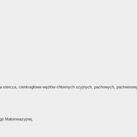
yjna stercza, cienkoigłowa węzłów chłonnych szyjnych, pachowych, pachwinowy
gii Małoinwazyjnej,