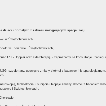
dzieci i dorosłych z zakresu następujących specjalizacji:
ówki w Świętochłowicach,
acówki w Chorzowie i Świętochłowicach,
nać USG Doppler oraz skleroterapię) - zapraszamy na konsultacje i zabiegi 
SG, szycie rany, usunięcie zmiany skórnej z badaniem histopatologicznym, 
ach,
toskopię, trichoskopię, usunięcie i biopsję zmiany skórnej z badaniem hist
horzowie i Świętochłowicach,
Chorzowie,