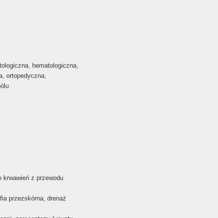
patologiczna, hematologiczna,
na, ortopedyczna,
bólu
ie krwawień z przewodu
fia przezskórna, drenaż