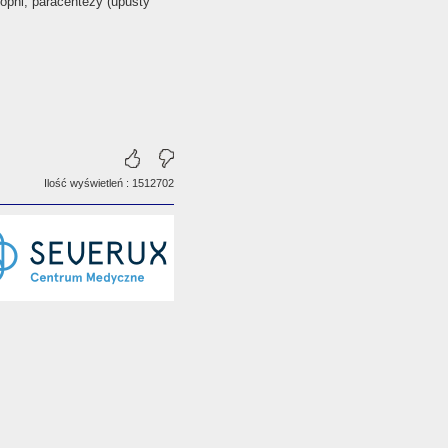
ropni, paracentezy (upusty
Ilość wyświetleń : 1512702