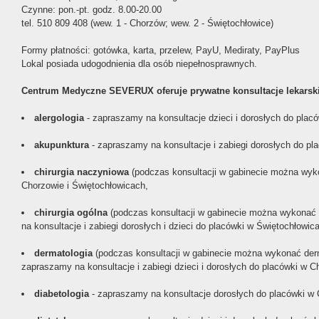
Czynne: pon.-pt. godz. 8.00-20.00
tel. 510 809 408 (wew. 1 - Chorzów; wew. 2 - Świętochłowice)
Formy płatności: gotówka, karta, przelew, PayU, Mediraty, PayPlus
Lokal posiada udogodnienia dla osób niepełnosprawnych.
Centrum Medyczne SEVERUX oferuje prywatne konsultacje lekarskie 
alergologia
- zapraszamy na konsultacje dzieci i dorosłych do plac
akupunktura
- zapraszamy na konsultacje i zabiegi dorosłych do pl
chirurgia naczyniowa
(podczas konsultacji w gabinecie można wyko
Chorzowie i Świętochłowicach,
chirurgia ogólna
(podczas konsultacji w gabinecie można wykonać U
na konsultacje i zabiegi dorosłych i dzieci do placówki w Świętochłowic
dermatologia
(podczas konsultacji w gabinecie można wykonać derma
zapraszamy na konsultacje i zabiegi dzieci i dorosłych do placówki w C
diabetologia
- zapraszamy na konsultacje dorosłych do placówki w 