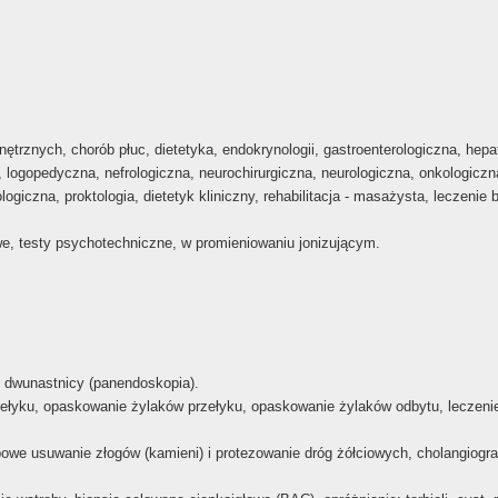
wewnętrznych, chorób płuc, dietetyka, endokrynologii, gastroenterologiczna, he
y, logopedyczna, nefrologiczna, neurochirurgiczna, neurologiczna, onkologicz
giczna, proktologia, dietetyk kliniczny, rehabilitacja - masażysta, leczenie 
, testy psychotechniczne, w promieniowaniu jonizującym.
a, dwunastnicy (panendoskopia).
rzełyku, opaskowanie żylaków przełyku, opaskowanie żylaków odbytu, leczen
e usuwanie złogów (kamieni) i protezowanie dróg żółciowych, cholangiogra