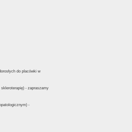
dorosłych do placówki w
skleroterapię) - zapraszamy
opatologicznym) -