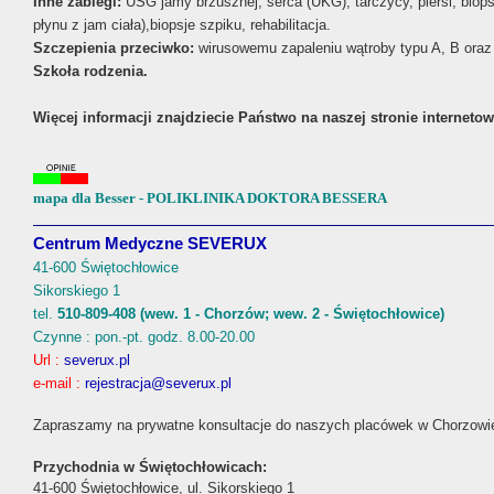
Inne zabiegi:
USG jamy brzusznej, serca (UKG), tarczycy, piersi, biopsj
płynu z jam ciała),biopsje szpiku, rehabilitacja.
Szczepienia przeciwko:
wirusowemu zapaleniu wątroby typu A, B oraz 
Szkoła rodzenia.
Więcej informacji znajdziecie Państwo na naszej stronie interneto
mapa dla Besser - POLIKLINIKA DOKTORA BESSERA
Centrum Medyczne SEVERUX
41-600 Świętochłowice
Sikorskiego 1
tel.
510-809-408 (wew. 1 - Chorzów; wew. 2 - Świętochłowice)
Czynne : pon.-pt. godz. 8.00-20.00
Url :
severux.pl
e-mail :
rejestracja@severux.pl
Zapraszamy na prywatne konsultacje do naszych placówek w Chorzowie
Przychodnia w Świętochłowicach:
41-600 Świętochłowice, ul. Sikorskiego 1