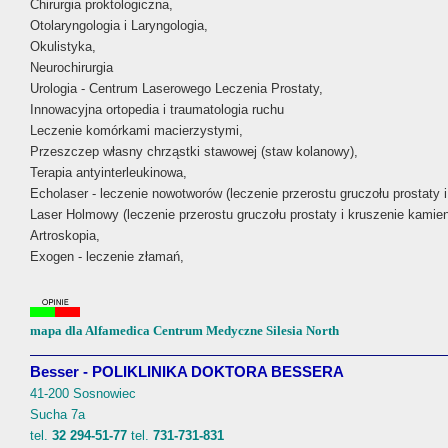
Chirurgia proktologiczna,
Otolaryngologia i Laryngologia,
Okulistyka,
Neurochirurgia
Urologia - Centrum Laserowego Leczenia Prostaty,
Innowacyjna ortopedia i traumatologia ruchu
Leczenie komórkami macierzystymi,
Przeszczep własny chrząstki stawowej (staw kolanowy),
Terapia antyinterleukinowa,
Echolaser - leczenie nowotworów (leczenie przerostu gruczołu prostaty i
Laser Holmowy (leczenie przerostu gruczołu prostaty i kruszenie kami
Artroskopia,
Exogen - leczenie złamań,
mapa dla Alfamedica Centrum Medyczne Silesia North
Besser - POLIKLINIKA DOKTORA BESSERA
41-200 Sosnowiec
Sucha 7a
tel.
32 294-51-77
tel.
731-731-831