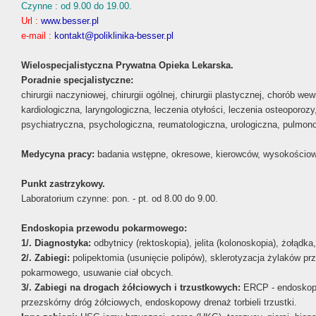
Czynne : od 9.00 do 19.00.
Url :
www.besser.pl
e-mail :
kontakt@poliklinika-besser.pl
Wielospecjalistyczna Prywatna Opieka Lekarska.
Poradnie specjalistyczne:
chirurgii naczyniowej, chirurgii ogólnej, chirurgii plastycznej, chorób 
kardiologiczna, laryngologiczna, leczenia otyłości, leczenia osteoporoz
psychiatryczna, psychologiczna, reumatologiczna, urologiczna, pulmonolo
Medycyna pracy:
badania wstępne, okresowe, kierowców, wysokościowe
Punkt zastrzykowy.
Laboratorium czynne: pon. - pt. od 8.00 do 9.00.
Endoskopia przewodu pokarmowego:
1/. Diagnostyka:
odbytnicy (rektoskopia), jelita (kolonoskopia), żołądk
2/. Zabiegi:
polipektomia (usunięcie polipów), sklerotyzacja żylaków p
pokarmowego, usuwanie ciał obcych.
3/. Zabiegi na drogach żółciowych i trzustkowych:
ERCP - endoskopow
przezskórny dróg żółciowych, endoskopowy drenaż torbieli trzustki.