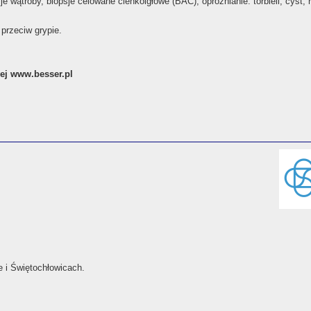
e wątroby, biopsje celowane cienkoigłowe (BAC), opróżnianie: torbieli, cyst, 
przeciw grypie.
wej www.besser.pl
 i Świętochłowicach.