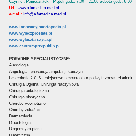
Czynne : Poniedziałek – Piątek godz. 7:00 – 21:00 Sobota godz. 8:00 -
Url :
www.alfamedica.med.pl
e-mail :
info@alfamedica.med.pl
www.innowacyjnaortopedia.pl
www.wyleczprostate.pl
www.wylecztarczyce.pl
www.centrumprzepuklin.pl
PORADNIE SPECJALISTYCZNE:
Alergologia
Angiologia i prewencja amputacji kończyn
Laserobaria 2.0_S - miejscowa tlenoterapia o podwyższonym ciśnieniu
Chirurgia Ogólna, Chirurgia Naczyniowa
Chirurgia onkologiczna
Chirurgia plastyczna
Choroby wewnętrzne
Choroby zakaźne
Dermatologia
Diabetologia
Diagnostyka piersi
Dietetyczna