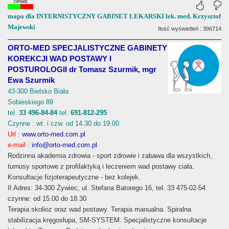
mapa dla INTERNISTYCZNY GABINET LEKARSKI lek. med. Krzysztof
Majewski
Ilość wyświetleń : 396714
ORTO-MED SPECJALISTYCZNE GABINETY
KOREKCJI WAD POSTAWY I
POSTUROLOGII dr Tomasz Szurmik, mgr
Ewa Szurmik
43-300 Bielsko Biała
Sobieskiego 89
tel.
33 496-84-84
tel.
691-812-295
Czynne : wt. i czw. od 14.30 do 19.00.
Url :
www.orto-med.com.pl
e-mail :
info@orto-med.com.pl
Rodzinna akademia zdrowia - sport zdrowie i zabawa dla wszystkich,
turnusy sportowe z profilaktyką i leczeniem wad postawy ciała.
Konsultacje fizjoterapeutyczne - bez kolejek.
II Adres: 34-300 Żywiec, ul. Stefana Batorego 16, tel. 33 475-02-54
czynne: od 15.00 do 18.30
Terapia skolioz oraz wad postawy. Terapia manualna. Spiralna
stabilizacja kręgosłupa, SM-SYSTEM. Specjalistyczne konsultacje