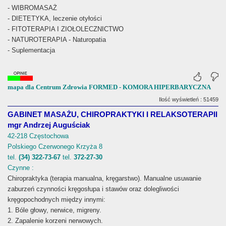
- WIBROMASAŻ
- DIETETYKA, leczenie otyłości
- FITOTERAPIA I ZIOŁOLECZNICTWO
- NATUROTERAPIA - Naturopatia
- Suplementacja
mapa dla Centrum Zdrowia FORMED - KOMORA HIPERBARYCZNA
Ilość wyświetleń : 51459
GABINET MASAŻU, CHIROPRAKTYKI I RELAKSOTERAPII
mgr Andrzej Auguściak
42-218 Częstochowa
Polskiego Czerwonego Krzyża 8
tel.
(34) 322-73-67
tel.
372-27-30
Czynne :
Chiropraktyka (terapia manualna, kręgarstwo). Manualne usuwanie
zaburzeń czynności kręgosłupa i stawów oraz dolegliwości
kręgopochodnych między innymi:
1. Bóle głowy, nerwice, migreny.
2. Zapalenie korzeni nerwowych.