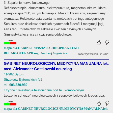
3. Zapalenie nerwu kulszowego.
Refleksoterapia, akupresura, elektropunktura, magnetopunktura, kiatsu -
energoterapia "KI", w tym bioterapia. Masaż: klasyczny, segmentarny i
biomasaż. Relaksoterapia oparta na metodach treningu autogennego
Schultza oraz dalekowschodnich systemach filozofii i medytacji jogi,
zen i tao. Poradnictwo w zakresie ćwiczeń czynnych i biernych.
Gimnastyka lecznicza i ćwiczenia oddechowe.
mapa dla GABINET MASAŻU, CHIROPRAKTYKI I
RELAKSOTERAPII mgr Andrzej Auguściak
Ilość wyświetleń : 204428
GABINET NEUROLOGICZNY, MEDYCYNA MANUALNA lek.
med. Aleksander Gostkowski neurolog
41-902 Bytom
Strzelców Bytomskich 4/1
tel.
603-630-960
Czynne : rejestracja telefoniczna pod tel. komórkowym.
Leczenie schorzeń neurologicznych i zespołów bólowych kręgosłupa.
mapa dla GABINET NEUROLOGICZNY, MEDYCYNA MANUALNA lek.