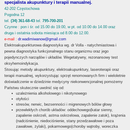
specjalista akupunktury i terapii manualnej.
42-202 Częstochowa
Pogodna 12
tel.
(34) 361-68-43
tel.
795-700-201
Czynne : pon i śr. od 15.00 do 19.00, w pt. od 10.00 do 14.00 oraz
druga i ostatnia sobota miesiąca od 8.00 do 12.00.
e-mail :
dr.wadimiwanow@gmail.com
Elektroakupunkturowa diagnostyka wg. dr Volla - natychmiastowa i
pewna diagnostyka funkcjonalnego stanu organizmu oraz jego
pojedynczych narządów i układów. Wegetatywny, rezonansowy test
oksyhemoindykacja.
Stosując metody akupunktury, elektroakupunktury, laseroterapii oraz
terapii manualnej, wykorzystując sprzęt renomowanych firm i wieloletnie
doświadczenie w dziedzinie medycyny niekonwencjonalnej pomożemy
Państwu skutecznie uwolnić się od:
uzależnienia alkoholowego i nikotynowego
otyłości
stresów, nerwic, bezsenności i migrenowych bólów głowy
przewlekłych chorób układów: oddechowego(katar sienny,
zapalenie oskrzeli, astma oskrzelowa, zapalenie zatok), krążenia
(nadciśnienie, niedociśnienie, stany przedzawałowe i poza
zawałowe, żylaki), pokarmowego(choroby wątroby, woreczka