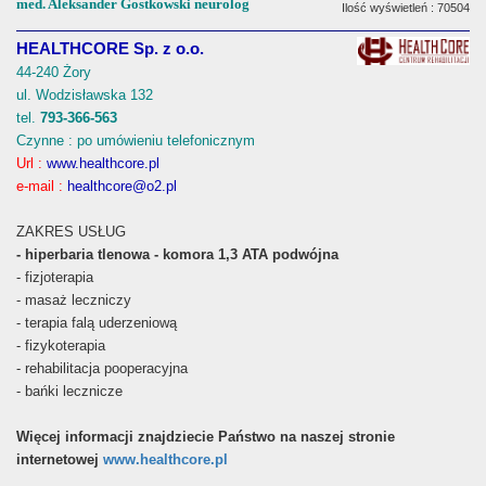
med. Aleksander Gostkowski neurolog
Ilość wyświetleń : 70504
HEALTHCORE Sp. z o.o.
44-240 Żory
ul. Wodzisławska 132
tel.
793-366-563
Czynne : po umówieniu telefonicznym
Url :
www.healthcore.pl
e-mail :
healthcore@o2.pl
ZAKRES USŁUG
- hiperbaria tlenowa - komora 1,3 ATA podwójna
- fizjoterapia
- masaż leczniczy
- terapia falą uderzeniową
- fizykoterapia
- rehabilitacja pooperacyjna
- bańki lecznicze
Więcej informacji znajdziecie Państwo na naszej stronie
internetowej
www.healthcore.pl