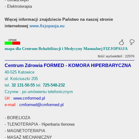
- Elektroterapia
Więcej informacji znajdziecie Państwo na naszej stronie
internetowej
www.fizjopasja.eu
mapa dla Centrum Rehabilitacji i Medycyny Manualnej FIZJOPASJA
Ilość wyświetleń : 22976
Centrum Zdrowia FORMED - KOMORA HIPERBARYCZNA
40-525 Katowice
ul. Kościuszki 205
tel.
32 131-50-55
tel.
725-548-232
Czynne : po umówieniu telefonicznym
Url :
www.cmformed.pl
e-mail :
cmformed@cmformed.pl
- BORELIOZA
- TLENOTERAPIA - Hiperbaria tlenowa
- MAGNETOTERAPIA
- MASAŻ MECHANICZNY