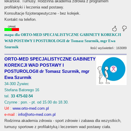
lekarskie. Turnusy. Rodzinna akademia zdrowia z programem
profilaktyki i leczenia wad postawy.
Konsultacje fizjoterapeutyczne - bez kolejek.
Kontakt na telefon.
mapa dla ORTO-MED SPECJALISTYCZNE GABINETY KOREKCJI
WAD POSTAWY I POSTUROLOGII dr Tomasz Szurmik, mgr Ewa
Szurmik
Ilość wyświetleń : 163089
ORTO-MED SPECJALISTYCZNE GABINETY
KOREKCJI WAD POSTAWY I
POSTUROLOGII dr Tomasz Szurmik, mgr
Ewa Szurmik
34-300 Żywiec
Stefana Batorego 16
tel.
33 475-02-54
Czynne : pon. - pt. od 15.00 do 18.30.
Url :
www.orto-med.com.pl
e-mail :
info@orto-med.com.pl
Rodzinna akademia zdrowia - sport zdrowie i zabawa dla wszystkich,
turnusy sportowe z profilaktyką i leczeniem wad postawy ciała.