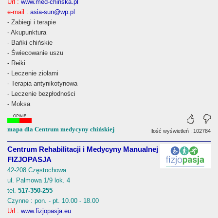
Url :
www.med-chinska.pl
e-mail :
asia-sun@wp.pl
- Zabiegi i terapie
- Akupunktura
- Bańki chińskie
- Świecowanie uszu
- Reiki
- Leczenie ziołami
- Terapia antynikotynowa
- Leczenie bezpłodności
- Moksa
mapa dla Centrum medycyny chińskiej
Ilość wyświetleń : 102784
Centrum Rehabilitacji i Medycyny Manualnej
FIZJOPASJA
42-208 Częstochowa
ul. Palmowa 1/9 lok. 4
tel.
517-350-255
Czynne : pon. - pt. 10.00 - 18.00
Url :
www.fizjopasja.eu