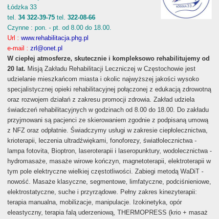
Łódzka 33
tel.
34 322-39-75
tel.
322-08-66
Czynne : pon. - pt. od 8.00 do 18.00.
Url :
www.rehabilitacja.phg.pl
e-mail :
zrl@onet.pl
W ciepłej atmosferze, skutecznie i kompleksowo rehabilitujemy od
20 lat.
Misją Zakładu Rehabilitacji Leczniczej w Częstochowie jest
udzielanie mieszkańcom miasta i okolic najwyższej jakości wysoko
specjalistycznej opieki rehabilitacyjnej połączonej z edukacją zdrowotną
oraz rozwojem działań z zakresu promocji zdrowia. Zakład udziela
świadczeń rehabilitacyjnych w godzinach od 8.00 do 18.00. Do zakładu
przyjmowani są pacjenci ze skierowaniem zgodnie z podpisaną umową
z NFZ oraz odpłatnie. Świadczymy usługi w zakresie ciepłolecznictwa,
krioterapii, leczenia ultradźwiękami, fonoforezy, światłolecznictwa -
lampa fotovita, Bioptron, laseroterapii i laseropunktury, wodolecznictwa -
hydromasaże, masaże wirowe kończyn, magnetoterapii, elektroterapii w
tym pole elektryczne wielkiej częstotliwości. Zabiegi metodą WaDiT -
nowość. Masaże klasyczne, segmentowe, limfatyczne, podciśnieniowe,
elektrostatyczne, suche i przyrządowe. Pełny zakres kinezyterapii:
terapia manualna, mobilizacje, manipulacje. Izokinetyka, opór
eleastyczny, terapia falą uderzeniową, THERMOPRESS (krio + masaż