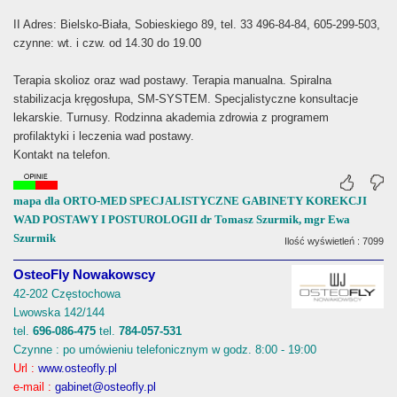
II Adres: Bielsko-Biała, Sobieskiego 89, tel. 33 496-84-84, 605-299-503,
czynne: wt. i czw. od 14.30 do 19.00
Terapia skolioz oraz wad postawy. Terapia manualna. Spiralna
stabilizacja kręgosłupa, SM-SYSTEM. Specjalistyczne konsultacje
lekarskie. Turnusy. Rodzinna akademia zdrowia z programem
profilaktyki i leczenia wad postawy.
Kontakt na telefon.
mapa dla ORTO-MED SPECJALISTYCZNE GABINETY KOREKCJI
WAD POSTAWY I POSTUROLOGII dr Tomasz Szurmik, mgr Ewa
Szurmik
Ilość wyświetleń : 7099
OsteoFly Nowakowscy
42-202 Częstochowa
Lwowska 142/144
tel.
696-086-475
tel.
784-057-531
Czynne : po umówieniu telefonicznym w godz. 8:00 - 19:00
Url :
www.osteofly.pl
e-mail :
gabinet@osteofly.pl