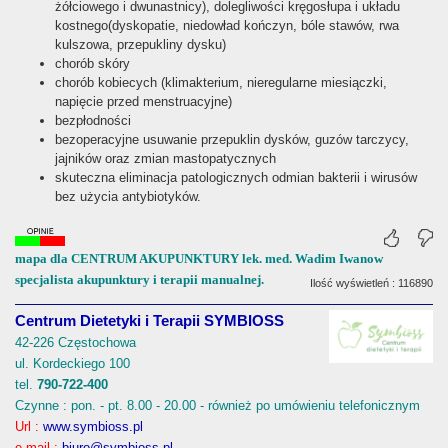
żółciowego i dwunastnicy), dolegliwości kręgosłupa i układu
kostnego(dyskopatie, niedowład kończyn, bóle stawów, rwa
kulszowa, przepukliny dysku)
chorób skóry
chorób kobiecych (klimakterium, nieregularne miesiączki,
napięcie przed menstruacyjne)
bezpłodności
bezoperacyjne usuwanie przepuklin dysków, guzów tarczycy,
jajników oraz zmian mastopatycznych
skuteczna eliminacja patologicznych odmian bakterii i wirusów
bez użycia antybiotyków.
mapa dla CENTRUM AKUPUNKTURY lek. med. Wadim Iwanow
specjalista akupunktury i terapii manualnej.
Ilość wyświetleń : 116890
Centrum Dietetyki i Terapii SYMBIOSS
42-226 Częstochowa
ul. Kordeckiego 100
tel.
790-722-400
Czynne : pon. - pt. 8.00 - 20.00 - również po umówieniu telefonicznym
Url :
www.symbioss.pl
e-mail :
biuro@symbioss.pl