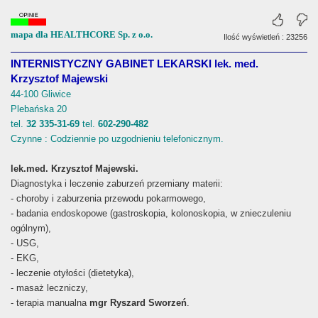
mapa dla HEALTHCORE Sp. z o.o.
Ilość wyświetleń : 23256
INTERNISTYCZNY GABINET LEKARSKI lek. med.
Krzysztof Majewski
44-100 Gliwice
Plebańska 20
tel.
32 335-31-69
tel.
602-290-482
Czynne : Codziennie po uzgodnieniu telefonicznym.
lek.med. Krzysztof Majewski.
Diagnostyka i leczenie zaburzeń przemiany materii:
- choroby i zaburzenia przewodu pokarmowego,
- badania endoskopowe (gastroskopia, kolonoskopia, w znieczuleniu
ogólnym),
- USG,
- EKG,
- leczenie otyłości (dietetyka),
- masaż leczniczy,
- terapia manualna
mgr Ryszard Sworzeń
.