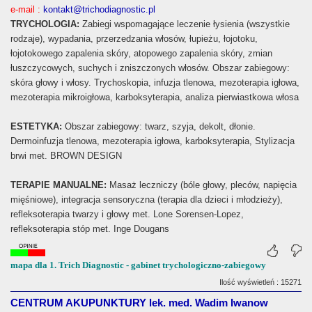
e-mail :
kontakt@trichodiagnostic.pl
TRYCHOLOGIA:
Zabiegi wspomagające leczenie łysienia (wszystkie
rodzaje), wypadania, przerzedzania włosów, łupieżu, łojotoku,
łojotokowego zapalenia skóry, atopowego zapalenia skóry, zmian
łuszczycowych, suchych i zniszczonych włosów. Obszar zabiegowy:
skóra głowy i włosy. Trychoskopia, infuzja tlenowa, mezoterapia igłowa,
mezoterapia mikroigłowa, karboksyterapia, analiza pierwiastkowa włosa
ESTETYKA:
Obszar zabiegowy: twarz, szyja, dekolt, dłonie.
Dermoinfuzja tlenowa, mezoterapia igłowa, karboksyterapia, Stylizacja
brwi met. BROWN DESIGN
TERAPIE MANUALNE:
Masaż leczniczy (bóle głowy, pleców, napięcia
mięśniowe), integracja sensoryczna (terapia dla dzieci i młodzieży),
refleksoterapia twarzy i głowy met. Lone Sorensen-Lopez,
refleksoterapia stóp met. Inge Dougans
mapa dla 1. Trich Diagnostic - gabinet trychologiczno-zabiegowy
Ilość wyświetleń : 15271
CENTRUM AKUPUNKTURY lek. med. Wadim Iwanow