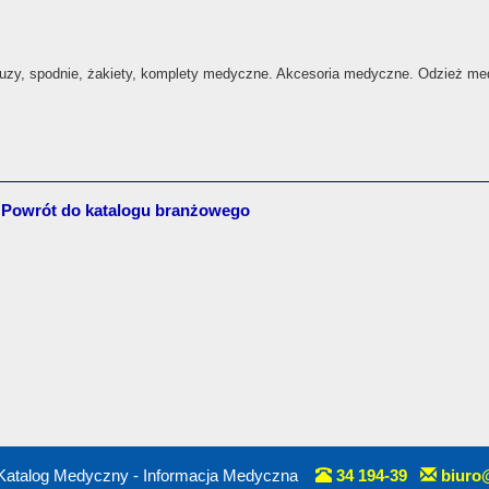
 bluzy, spodnie, żakiety, komplety medyczne. Akcesoria medyczne. Odzież m
Powrót do katalogu branżowego
Katalog Medyczny - Informacja Medyczna
34 194-39
biuro