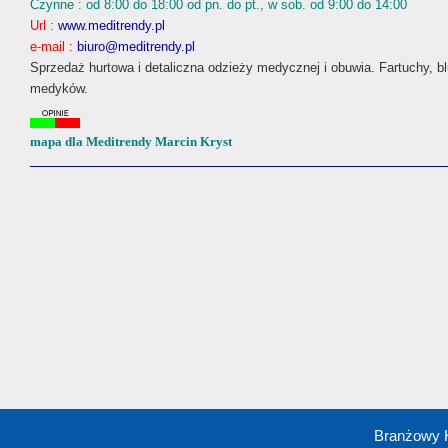
Czynne : od 8:00 do 18:00 od pn. do pt., w sob. od 9:00 do 14:00
Url :
www.meditrendy.pl
e-mail :
biuro@meditrendy.pl
Sprzedaż hurtowa i detaliczna odzieży medycznej i obuwia. Fartuchy,
medyków.
mapa dla Meditrendy Marcin Kryst
Branżowy 