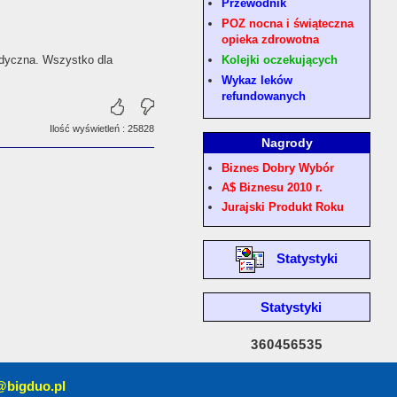
Przewodnik
POZ nocna i świąteczna
opieka zdrowotna
Kolejki oczekujących
edyczna. Wszystko dla
Wykaz leków
refundowanych
Ilość wyświetleń : 25828
Nagrody
Biznes Dobry Wybór
A$ Biznesu 2010 r.
Jurajski Produkt Roku
Statystyki
Statystyki
360456535
@bigduo.pl