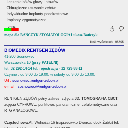
- Leczenie bólów głowy i stawów
- Chirurgiczne usuwanie zębów
- Indywidualne implanty podokostnowe
- Implanty zygomatyczne
mapa dla BAŃCZYK STOMATOLOGIA Łukasz Bańczyk
Ilość wyświetleń : 95305
BIOMEDIX RENTGEN ZĘBÓW
41-200 Sosnowiec
Warszawska 10
(przy PATELNI)
tel.
32 292-14-14
tel.
rejestracja - 32 729-88-11
Czynne : od 9.00 do 19.00, w soboty od 9.00 do 13.00.
Url :
sosnowiec.rentgen-zebow.pl
e-mail :
sosnowiec@rentgen-zebow.pl
RENTGEN ZĘBÓW pełny zakres, zdjęcia
3D, TOMOGRAFIA CBCT,
zdjęcia CYFROWE, punktowe, panoramiczne, cefalometryczne oraz
RTG ANALOGOWE.
Częstochowa,
Al. Wolności 16 (naprzeciwko Dworca, obok Żabki) tel.