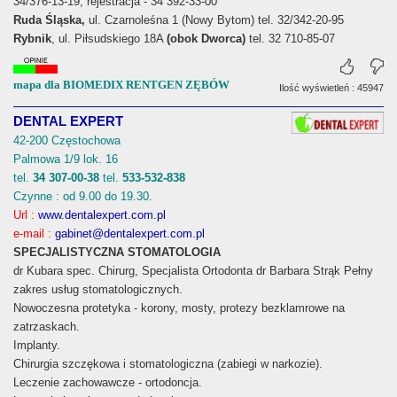
34/376-13-19, rejestracja - 34 392-33-00
Ruda Śląska,
ul. Czarnoleśna 1 (Nowy Bytom) tel. 32/342-20-95
Rybnik
, ul. Piłsudskiego 18A
(obok Dworca)
tel. 32 710-85-07
mapa dla BIOMEDIX RENTGEN ZĘBÓW
Ilość wyświetleń : 45947
DENTAL EXPERT
42-200 Częstochowa
Palmowa 1/9 lok. 16
tel.
34 307-00-38
tel.
533-532-838
Czynne : od 9.00 do 19.30.
Url :
www.dentalexpert.com.pl
e-mail :
gabinet@dentalexpert.com.pl
SPECJALISTYCZNA STOMATOLOGIA
dr Kubara spec. Chirurg, Specjalista Ortodonta dr Barbara Strąk Pełny
zakres usług stomatologicznych.
Nowoczesna protetyka - korony, mosty, protezy bezklamrowe na
zatrzaskach.
Implanty.
Chirurgia szczękowa i stomatologiczna (zabiegi w narkozie).
Leczenie zachowawcze - ortodoncja.