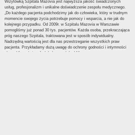
Wizytówką Szpitala Mazovia jest najwyższa jakość świadczonych
usług, profesjonalizm i unikalne doświadczenie zespołu medycznego.
„Do każdego pacjenta podchodzimy jak do człowieka, który w trudnym
momencie swojego życia potrzebuje pomocy i wsparcia, a nie jak do
kolejnego przypadku. Od 2009r. w Szpitalu Mazovia w Warszawie
pomogliśmy już ponad 30 tys. pacjentów. Każda osoba, przekraczająca
próg naszego Szpitala, traktowana jest w sposób indywidualny.
Nadrzędną wartością jest dla nas przestrzeganie wszystkich praw
pacjenta. Przykładamy dużą uwagę do ochrony godności i intymności
chorych” – mówi prof. dr hab.n.med. Igal Mor.
Szpital Mazovia jest ważnym punktem na urologicznej mapie placówek
medycznych w Polsce. Współpracuje ze Stowarzyszeniami oraz
Fundacjami pacjentów, bierze udział w akcjach oraz kampaniach
społecznych oraz profilaktycznych. Specjaliści Szpitala Mazovia są
ekspertami mediów ogólnopolskich i regionalnych, biorą udział w
programach telewizyjnych, radiowych, występują w prasie oraz w
mediach elektronicznych (m.in. TVP2, TVP3, Polsat, Onet, RMF, Radio
ZET, Gazeta Wyborcza, Fakt, Rynek Zdrowia, Medexpress, TV
Trwam).