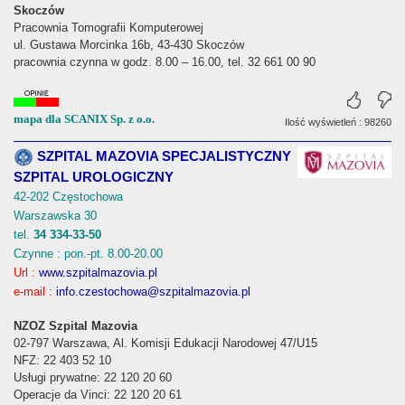
Skoczów
Pracownia Tomografii Komputerowej
ul. Gustawa Morcinka 16b, 43-430 Skoczów
pracownia czynna w godz. 8.00 – 16.00, tel. 32 661 00 90
mapa dla SCANIX Sp. z o.o.
Ilość wyświetleń : 98260
SZPITAL MAZOVIA SPECJALISTYCZNY
SZPITAL UROLOGICZNY
42-202 Częstochowa
Warszawska 30
tel.
34 334-33-50
Czynne : pon.-pt. 8.00-20.00
Url :
www.szpitalmazovia.pl
e-mail :
info.czestochowa@szpitalmazovia.pl
NZOZ Szpital Mazovia
02-797 Warszawa, Al. Komisji Edukacji Narodowej 47/U15
NFZ: 22 403 52 10
Usługi prywatne: 22 120 20 60
Operacje da Vinci: 22 120 20 61