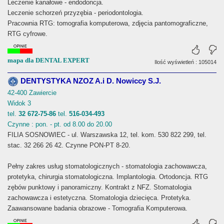
Leczenie kanałowe - endodoncja.
Leczenie schorzeń przyzębia - periodontologia.
Pracownia RTG: tomografia komputerowa, zdjęcia pantomograficzne,
RTG cyfrowe.
mapa dla DENTAL EXPERT
Ilość wyświetleń : 105014
DENTYSTYKA NZOZ A.i D. Nowiccy S.J.
42-400 Zawiercie
Widok 3
tel.
32 672-75-86
tel.
516-034-493
Czynne : pon. - pt. od 8.00 do 20.00
FILIA SOSNOWIEC - ul. Warszawska 12, tel. kom. 530 822 299, tel.
stac. 32 266 26 42. Czynne PON-PT 8-20.
Pełny zakres usług stomatologicznych - stomatologia zachowawcza,
protetyka, chirurgia stomatologiczna. Implantologia. Ortodoncja. RTG
zębów punktowy i panoramiczny. Kontrakt z NFZ. Stomatologia
zachowawcza i estetyczna. Stomatologia dziecięca. Protetyka.
Zaawansowane badania obrazowe - Tomografia Komputerowa.