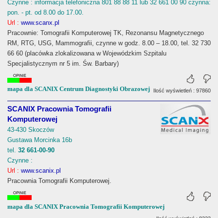
Czynne : informacja telefoniczna 801 88 88 11 lub 32 661 00 90 czynna:
pon. - pt. od 8.00 do 17.00.
Url :
www.scanx.pl
Pracownie: Tomografii Komputerowej TK, Rezonansu Magnetycznego
RM, RTG, USG, Mammografii, czynne w godz. 8.00 – 18.00, tel. 32 730
66 60 (placówka zlokalizowana w Wojewódzkim Szpitalu
Specjalistycznym nr 5 im. Św. Barbary)
mapa dla SCANIX Centrum Diagnostyki Obrazowej
Ilość wyświetleń : 97860
SCANIX Pracownia Tomografii
Komputerowej
43-430 Skoczów
Gustawa Morcinka 16b
tel.
32 661-00-90
Czynne :
Url :
www.scanix.pl
Pracownia Tomografii Komputerowej.
mapa dla SCANIX Pracownia Tomografii Komputerowej