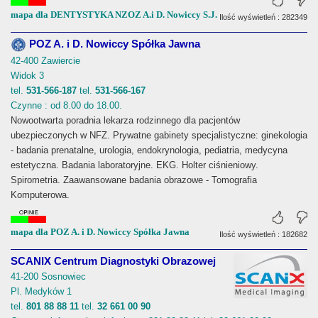
mapa dla DENTYSTYKA NZOZ A.i D. Nowiccy S.J.
Ilość wyświetleń : 282349
POZ A. i D. Nowiccy Spółka Jawna
42-400 Zawiercie
Widok 3
tel.
531-566-187
tel.
531-566-167
Czynne : od 8.00 do 18.00.
Nowootwarta poradnia lekarza rodzinnego dla pacjentów
ubezpieczonych w NFZ. Prywatne gabinety specjalistyczne: ginekologia
- badania prenatalne, urologia, endokrynologia, pediatria, medycyna
estetyczna. Badania laboratoryjne. EKG. Holter ciśnieniowy.
Spirometria. Zaawansowane badania obrazowe - Tomografia
Komputerowa.
mapa dla POZ A. i D. Nowiccy Spółka Jawna
Ilość wyświetleń : 182682
SCANIX Centrum Diagnostyki Obrazowej
41-200 Sosnowiec
Pl. Medyków 1
tel.
801 88 88 11
tel.
32 661 00 90