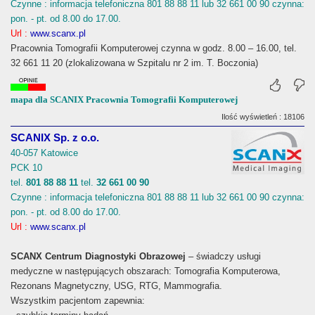
Czynne : informacja telefoniczna 801 88 88 11 lub 32 661 00 90 czynna:
pon. - pt. od 8.00 do 17.00.
Url :
www.scanx.pl
Pracownia Tomografii Komputerowej czynna w godz. 8.00 – 16.00, tel.
32 661 11 20 (zlokalizowana w Szpitalu nr 2 im. T. Boczonia)
mapa dla SCANIX Pracownia Tomografii Komputerowej
Ilość wyświetleń : 18106
SCANIX Sp. z o.o.
40-057 Katowice
PCK 10
tel.
801 88 88 11
tel.
32 661 00 90
Czynne : informacja telefoniczna 801 88 88 11 lub 32 661 00 90 czynna:
pon. - pt. od 8.00 do 17.00.
Url :
www.scanx.pl
SCANX Centrum Diagnostyki Obrazowej
– świadczy usługi
medyczne w następujących obszarach: Tomografia Komputerowa,
Rezonans Magnetyczny, USG, RTG, Mammografia.
Wszystkim pacjentom zapewnia: