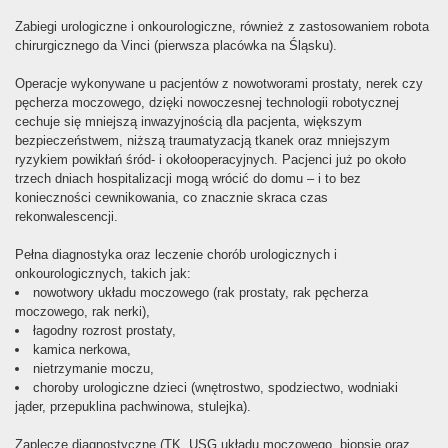
Zabiegi urologiczne i onkourologiczne, również z zastosowaniem robota
chirurgicznego da Vinci (pierwsza placówka na Śląsku).
Operacje wykonywane u pacjentów z nowotworami prostaty, nerek czy
pęcherza moczowego, dzięki nowoczesnej technologii robotycznej
cechuje się mniejszą inwazyjnością dla pacjenta, większym
bezpieczeństwem, niższą traumatyzacją tkanek oraz mniejszym
ryzykiem powikłań śród- i okołooperacyjnych. Pacjenci już po około
trzech dniach hospitalizacji mogą wrócić do domu – i to bez
konieczności cewnikowania, co znacznie skraca czas
rekonwalescencji.
Pełna diagnostyka oraz leczenie chorób urologicznych i
onkourologicznych, takich jak:
nowotwory układu moczowego (rak prostaty, rak pęcherza
moczowego, rak nerki),
łagodny rozrost prostaty,
kamica nerkowa,
nietrzymanie moczu,
choroby urologiczne dzieci (wnętrostwo, spodziectwo, wodniaki
jąder, przepuklina pachwinowa, stulejka).
Zaplecze diagnostyczne (TK, USG układu moczowego, biopsje oraz