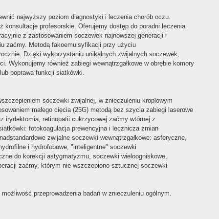
nić najwyższy poziom diagnostyki i leczenia chorób oczu.
eż konsultacje profesorskie. Oferujemy dostęp do poradni leczenia
racyjnie z zastosowaniem soczewek najnowszej generacji i
iu zaćmy. Metodą fakoemulsyfikacji przy użyciu
ocznie. Dzięki wykorzystaniu unikalnych zwijalnych soczewek,
ści. Wykonujemy również zabiegi wewnątrzgałkowe w obrębie komory
 lub poprawa funkcji siatkówki.
wszczepieniem soczewki zwijalnej, w znieczuleniu kroplowym
astosowaniem małego cięcia (25G) metodą bez szycia zabiegi laserowe
az irydektomia, retinopatii cukrzycowej zaćmy wtórnej z
tkówki: fotokoagulacja prewencyjna i lecznicza zmian
onadstandardowe zwijalne soczewki wewnątrzgałkowe: asferyczne,
drofilne i hydrofobowe, "inteligentne" soczewki
czne do korekcji astygmatyzmu, soczewki wieloogniskowe,
peracji zaćmy, którym nie wszczepiono sztucznej soczewki
 możliwość przeprowadzenia badań w znieczuleniu ogólnym.