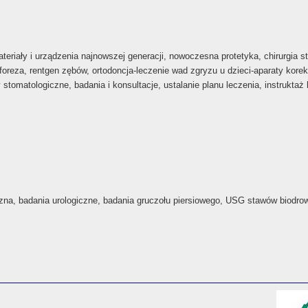
eriały i urządzenia najnowszej generacji, nowoczesna protetyka, chirurgia st
oreza, rentgen zębów, ortodoncja-leczenie wad zgryzu u dzieci-aparaty korek
tomatologiczne, badania i konsultacje, ustalanie planu leczenia, instruktaż 
zna, badania urologiczne, badania gruczołu piersiowego, USG stawów biodro