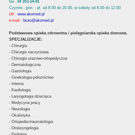
fax.
34 353-14-91
Czynne : pon. - pt. od 8.00 do 20.00, w soboty od 8.00 do 12.00.
Url :
www.akomed.pl
e-mail :
biuro@akomed.pl
Podstawowa opieka zdrowotna i pielęgniarska opieka domowa.
SPECJALIZACJE:
- Chirurgia
- Chirurgia naczyniowa
- Chirurgia urazowo-ortopedyczna
- Dermatologiczna
- Gastrologia
- Ginekologia-położnictwo
- Interna
- Kardiologia
- Laryngologia dziecięca
- Medycyna pracy
- Neurologia
- Okulistyka
- Ortopedia-traumatologia
- Otolaryngologia
- Pediatria