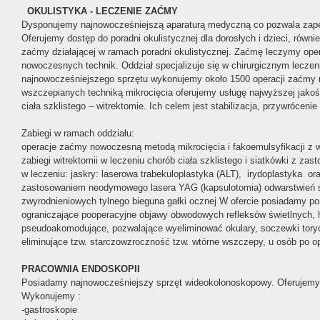
OKULISTYKA - LECZENIE ZAĆMY
Dysponujemy najnowocześniejszą aparaturą medyczną co pozwala zapew
Oferujemy dostęp do poradni okulistycznej dla dorosłych i dzieci, równi
zaćmy działającej w ramach poradni okulistycznej. Zaćmę leczymy ope
nowoczesnych technik. Oddział specjalizuje się w chirurgicznym leczen
najnowocześniejszego sprzętu wykonujemy około 1500 operacji zaćmy r
wszczepianych techniką mikrocięcia oferujemy usługę najwyższej jako
ciała szklistego – witrektomie. Ich celem jest stabilizacja, przywrócenie
Zabiegi w ramach oddziału:
operacje zaćmy nowoczesną metodą mikrocięcia i fakoemulsyfikacji z 
zabiegi witrektomii w leczeniu chorób ciała szklistego i siatkówki z z
w leczeniu: jaskry: laserowa trabekuloplastyka (ALT), irydoplastyka or
zastosowaniem neodymowego lasera YAG (kapsulotomia) odwarstwień sia
zwyrodnieniowych tylnego bieguna gałki ocznej W ofercie posiadamy p
ograniczające pooperacyjne objawy obwodowych refleksów świetlnych, hy
pseudoakomodujące, pozwalające wyeliminować okulary, soczewki tory
eliminujące tzw. starczowzroczność tzw. wtórne wszczepy, u osób po o
PRACOWNIA ENDOSKOPII
Posiadamy najnowocześniejszy sprzęt wideokolonoskopowy. Oferujemy
Wykonujemy :
-gastroskopie