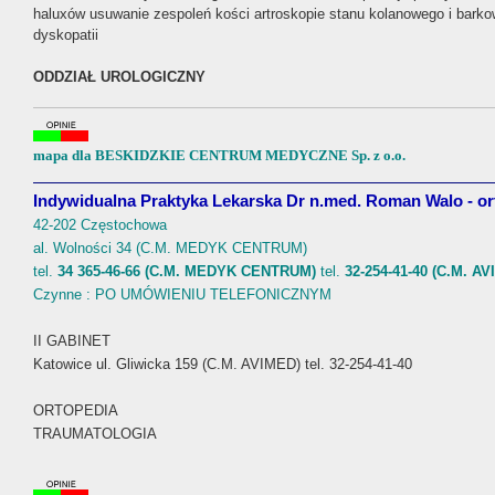
haluxów usuwanie zespoleń kości artroskopie stanu kolanowego i bark
dyskopatii
ODDZIAŁ UROLOGICZNY
Zajmujemy się diagnostyką i leczeniem operacyjnym chorób układu mo
małoinwazyjnych metod operacyjnych w schorzeniach urologicznych m.
moczowego i gruczołu krokowego (prostaty), leczenie torbieli nerkowych
mapa dla BESKIDZKIE CENTRUM MEDYCZNE Sp. z o.o.
w oddawaniu moczu - w tym nietrzymania.
Indywidualna Praktyka Lekarska Dr n.med. Roman Walo - or
Zabiegi w ramach oddziału:
leczenie zabiegowe łagodnego przerostu prostaty metodą endoskopow
42-202 Częstochowa
(małoinwazyjna operacja przez cewkę moczową bez naruszania powłok c
al. Wolności 34 (C.M. MEDYK CENTRUM)
leczenie zabiegowe przerostu szyi pęcherza moczowego u mężczyzn jak
tel.
34 365-46-66 (C.M. MEDYK CENTRUM)
tel.
32-254-41-40 (C.M. A
rozszerzanie cewki moczowej
Czynne : PO UMÓWIENIU TELEFONICZNYM
leczenie zabiegowe nabytych zwężeń cewki moczowej metodą uretrotom
moczowego metodą elektroresekcji przez cewkę moczową – TURT
II GABINET
operacje endoskopowe kamicy pęcherza moczowego, uchyłków pęcherz
Katowice ul. Gliwicka 159 (C.M. AVIMED) tel. 32-254-41-40
leczenie operacyjne skrzywień prącia, wad wrodzonych prącia takich ja
stulejek wrodzonych i nabytych
ORTOPEDIA
leczenie operacyjne wodniaków jądra, wodniaków powrózka nasiennego, 
i innych zmian w obrębie moszny, korekcja nadmiaru skóry moszny
TRAUMATOLOGIA
leczenie operacyjne wysiłkowego nieotrzymania moczu, metody małoi
leczenie operacyjne polipów, uchyłków cewki moczowej u kobiet