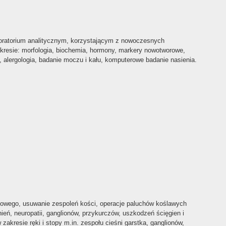
ratorium analitycznym, korzystającym z nowoczesnych
esie: morfologia, biochemia, hormony, markery nowotworowe,
 alergologia, badanie moczu i kału, komputerowe badanie nasienia.
owego, usuwanie zespoleń kości, operacje paluchów koślawych
ień, neuropatii, ganglionów, przykurczów, uszkodzeń ścięgien i
akresie ręki i stopy m.in. zespołu cieśni garstka, ganglionów,