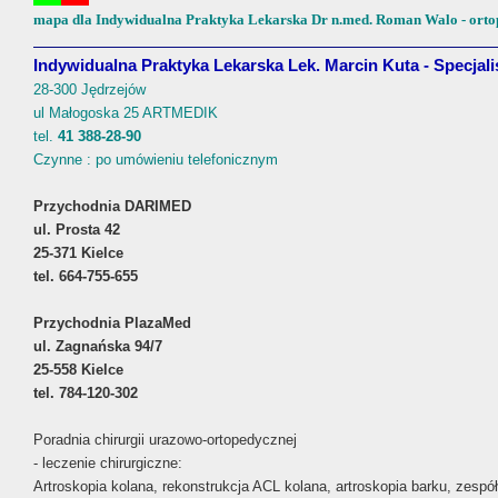
leczenie endoskopowe torbieli nerek metodą punkcji przezskórnej
mapa dla Indywidualna Praktyka Lekarska Dr n.med. Roman Walo - orto
leczenie laparoskopowe nadmiernie ruchomej nerki
Indywidualna Praktyka Lekarska Lek. Marcin Kuta - Specjali
ODDZIAŁ GINEKOLOGICZNY
28-300 Jędrzejów
W oddziale oferujemy pełny zakres małych zabiegów ginekologicznych - 
ul Małogoska 25 ARTMEDIK
konizacje, pełny zakres klasycznych operacji ginekologicznych (usunię
tel.
41 388-28-90
diagnostyczne i lecznicze zabiegi laparoskopowe.
Czynne : po umówieniu telefonicznym
Zabiegi w ramach oddziału:
diagnostyczne zabiegi ginekologiczne (m.in. wyłyżeczkowanie jamy mac
Przychodnia DARIMED
pobieranie wycinków, zabiegi w zakresie szyjki macicy)
ul. Prosta 42
histeroskopie
25-371 Kielce
plastyka pochwy
operacyjne korekcje położenia macicy
tel. 664-755-655
ginekologiczne operacje laparoskopowe m.in. guzów jajnika i mięśniak
laparoskopowa diagnostyka niepłodności
Przychodnia PlazaMed
operacje usunięcia macicy i/lub przydatków
ul. Zagnańska 94/7
25-558 Kielce
tel. 784-120-302
PORADNIE SPECJALISTYCZNE
Gabinety specjalistyczne Beskidzkiego Centrum Medycznego mieszczą s
Poradnia chirurgii urazowo-ortopedycznej
oraz w Szpitalu Zabiegowym przy ul. Młodzieżowej 21.
- leczenie chirurgiczne:
Artroskopia kolana, rekonstrukcja ACL kolana, artroskopia barku, zespó
Obydwa obiekty Beskidzkiego Centrum Medycznego mają dogodne poło