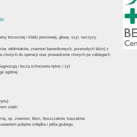
30.
my brzusznej i klatki piersiowej, głowy, szyi, tarczycy.
ów, włókniaków, znamion barwnikowych, przerosłych blizn) z
ja chorych do operacji oraz prowadzenie chorych po zabiegach
gnozują i leczą schorzenia tętnic i żył.
ii ogólnej.
bytu)
iem siatki
czną, np. znamion, blizn, tłuszczaków, kaszaków
waniem polipów żołądka i jelita grubego.