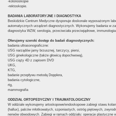
-kolonoskopie
-rektoskopie.
BADANIA LABORATORYJNE I DIAGNOSTYKA
Beskidzkie Centrum Medyczne dysponuje doskonale wyposażonym labo
automatycznych urządzeń diagnostycznych. Wykonujemy badania w zakr
diagnostyka WZW, serologia, przeciwciała przeciwjądrowe, immunologia,
Oferujemy szeroki dostęp do badań diagnostycznych:
badania ultrasonograficzne:
USG narządów jamy brzusznej, tarczycy, piersi,
USG ginekologiczne (także głowicą dopochwową),
USG ciąży 4D z zapisem DVD
UKG,
KTG,
badanie przepływu metodą Dopplera,
badania cytologiczne,
rtg,
mammografia
ODDZIAŁ ORTOPEDYCZNY I TRAUMATOLOGICZNY
W oddziale wykonujemy artoskopowe/endoskopowe zabiegi stawu kolan
(hallux), palców młotkowatych, szponiastych, ostróg piętowych, zwyrodn
nerwów obwodowych. Zabiegi w ramach oddziału: operacje plastyczne w z