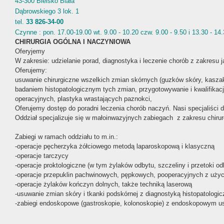
43-300 Bielsko Biała
Dąbrowskiego 3 lok. 1
tel.
33 826-34-00
Czynne : pon. 17.00-19.00 wt. 9.00 - 10.20 czw. 9.00 - 9.50 i 13.30 - 14.
CHIRURGIA OGÓLNA I NACZYNIOWA
Oferyjemy
W zakresie: udzielanie porad, diagnostyka i leczenie chorób z zakresu ja
Oferujemy:
usuwanie chirurgiczne wszelkich zmian skórnych (guzków skóry, kaszak
badaniem histopatologicznym tych zmian, przygotowywanie i kwalifikac
operacyjnych, plastyka wrastających paznokci,
Oferujemy dostęp do poradni leczenia chorób naczyń. Nasi specjaliści dia
Oddział specjalizuje się w małoinwazyjnych zabiegach z zakresu chirurg
Zabiegi w ramach oddziału to m.in.:
-operacje pęcherzyka żółciowego metodą laparoskopową i klasyczną
-operacje tarczycy
-operacje proktologiczne (w tym żylaków odbytu, szczeliny i przetoki od
-operacje przepuklin pachwinowych, pępkowych, pooperacyjnych z użyc
-operacje żylaków kończyn dolnych, także techniką laserową
-usuwanie zmian skóry i tkanki podskórnej z diagnostyką histopatologi
-zabiegi endoskopowe (gastroskopie, kolonoskopie) z endoskopowym usu