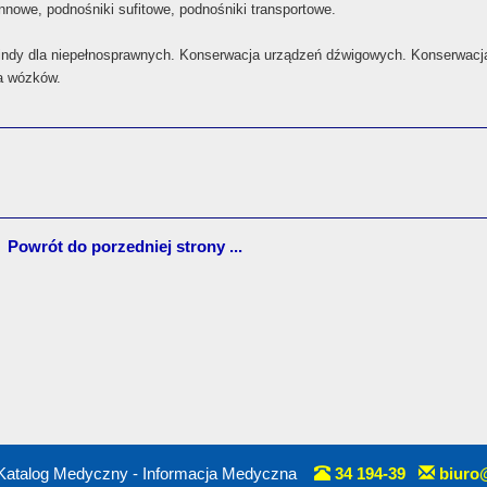
nowe, podnośniki sufitowe, podnośniki transportowe.
indy dla niepełnosprawnych. Konserwacja urządzeń dźwigowych. Konserwacja
la wózków.
Powrót do porzedniej strony ...
Katalog Medyczny - Informacja Medyczna
34 194-39
biuro