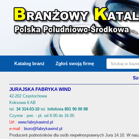
Katalog branż
Zgłoś swoją firmę
Sz
JURAJSKA FABRYKA WIND
42-202 Częstochowa
Koksowa 6 AB
tel.
34 314-03-10
tel.
Infolinia 801 90 00 88
Czynne : pon. - pt. od 8.00 do 16.00.
Url :
www.fabrykawind.pl
e-mail :
biuro@fabrykawind.pl
Producent podnośników dla osób niepełnosprawnych Jura 14.10. W nasz