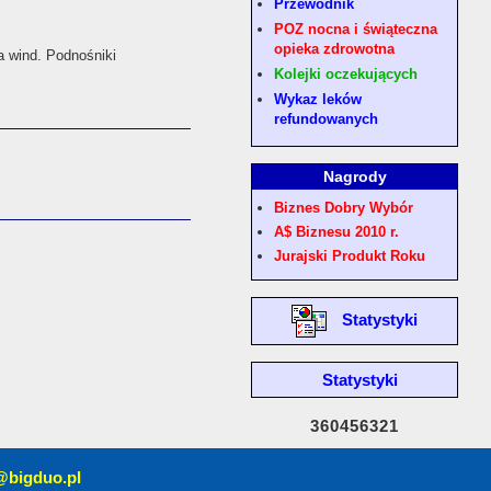
Przewodnik
POZ nocna i świąteczna
opieka zdrowotna
 wind. Podnośniki
Kolejki oczekujących
Wykaz leków
refundowanych
Nagrody
Biznes Dobry Wybór
A$ Biznesu 2010 r.
Jurajski Produkt Roku
Statystyki
Statystyki
360456321
@bigduo.pl