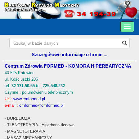
Szczegółowe informacje o firmie ...
Centrum Zdrowia FORMED - KOMORA HIPERBARYCZNA
40-525 Katowice
ul. Kościuszki 205
tel.
32 131-50-55
tel.
725-548-232
Czynne : po umówieniu telefonicznym
Url :
www.cmformed.pl
e-mail :
cmformed@cmformed.pl
- BORELIOZA
- TLENOTERAPIA - Hiperbaria tlenowa
- MAGNETOTERAPIA
- MASAŻ MECHANICZNY