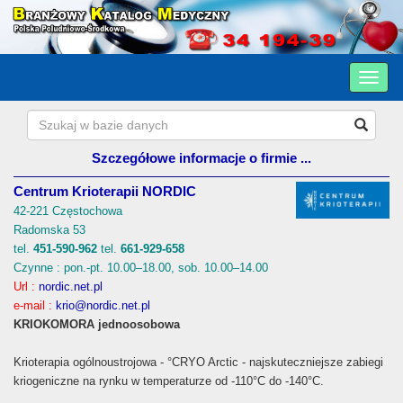
Szczegółowe informacje o firmie ...
Centrum Krioterapii NORDIC
42-221 Częstochowa
Radomska 53
tel.
451-590-962
tel.
661-929-658
Czynne : pon.-pt. 10.00–18.00, sob. 10.00–14.00
Url :
nordic.net.pl
e-mail :
krio@nordic.net.pl
KRIOKOMORA jednoosobowa
Krioterapia ogólnoustrojowa - °CRYO Arctic - najskuteczniejsze zabiegi
kriogeniczne na rynku w temperaturze od -110°C do -140°C.