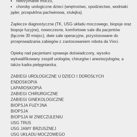
nietrzymanie moczu,
choroby urologiczne dzieci (wnętrostwo, spodziectwo, wodniaki
jąder, przepuklina pachwinowa, stulejka).
Zaplecze diagnostyczne (TK, USG układu moczowego, biopsje oraz
biopsje fuzyjne), nowoczesne, komfortowe sale dla pacjentów
(łącznie 30 miejsc), dwie sale operacyjne, przystosowane do
przeprowadzania zabiegów z zastosowaniem robota da Vinci.
Opiekę nad pacjentami sprawuje doświadczony, wysoko
wykwalifikowany zespół urologów, chirurgów i anestezjologów, a
także kadra pielęgniarska.
ZABIEGI UROLOGICZNE U DZIECI I DOROSŁYCH
ENDOSKOPIA
LAPAROSKOPIA
ZABIEGI CHIRURGICZNE
ZABIEGI GINEKOLOGICZNE
BIOPSJA FUZYJNA
BIOPSJA
BIOPSJA W ZNIECZULENIU
USG TRUS
USG JAMY BRZUSZNEJ
USG UKŁADU MOCZOWEGO