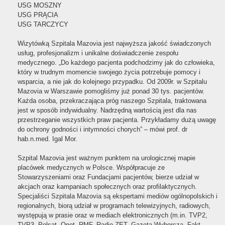
USG MOSZNY
USG PRĄCIA
USG TARCZYCY
Wizytówką Szpitala Mazovia jest najwyższa jakość świadczonych
usług, profesjonalizm i unikalne doświadczenie zespołu
medycznego. „Do każdego pacjenta podchodzimy jak do człowieka,
który w trudnym momencie swojego życia potrzebuje pomocy i
wsparcia, a nie jak do kolejnego przypadku. Od 2009r. w Szpitalu
Mazovia w Warszawie pomogliśmy już ponad 30 tys. pacjentów.
Każda osoba, przekraczająca próg naszego Szpitala, traktowana
jest w sposób indywidualny. Nadrzędną wartością jest dla nas
przestrzeganie wszystkich praw pacjenta. Przykładamy dużą uwagę
do ochrony godności i intymności chorych” – mówi prof. dr
hab.n.med. Igal Mor.
Szpital Mazovia jest ważnym punktem na urologicznej mapie
placówek medycznych w Polsce. Współpracuje ze
Stowarzyszeniami oraz Fundacjami pacjentów, bierze udział w
akcjach oraz kampaniach społecznych oraz profilaktycznych.
Specjaliści Szpitala Mazovia są ekspertami mediów ogólnopolskich i
regionalnych, biorą udział w programach telewizyjnych, radiowych,
występują w prasie oraz w mediach elektronicznych (m.in. TVP2,
TVP3, Polsat, Onet, RMF, Radio ZET, Gazeta Wyborcza, Fakt,