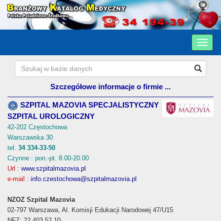
Szczegółowe informacje o firmie ...
SZPITAL MAZOVIA SPECJALISTYCZNY
SZPITAL UROLOGICZNY
42-202 Częstochowa
Warszawska 30
tel.
34 334-33-50
Czynne : pon.-pt. 8.00-20.00
Url :
www.szpitalmazovia.pl
e-mail :
info.czestochowa@szpitalmazovia.pl
NZOZ Szpital Mazovia
02-797 Warszawa, Al. Komisji Edukacji Narodowej 47/U15
NFZ: 22 403 52 10